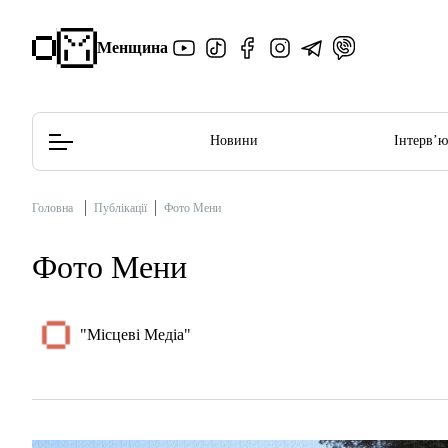
Менщина
Новини
Інтерв’
Головна
Публікації
Фото Мени
Редакційна політика
Етичний кодекс
Фото Мени
"Місцеві Медіа"