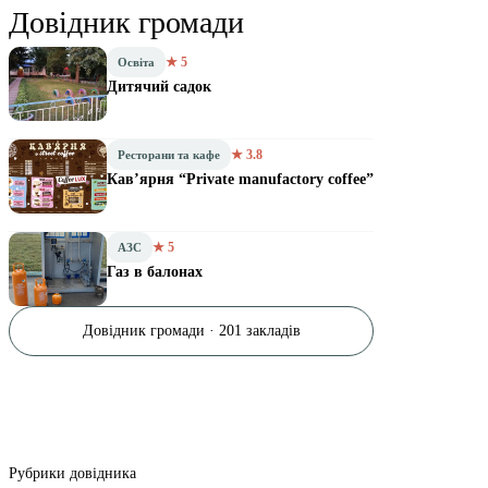
Довідник громади
★ 5
Освіта
Дитячий садок
★ 3.8
Ресторани та кафе
Кав’ярня “Private manufactory coffee”
★ 5
АЗС
Газ в балонах
Довідник громади · 201 закладів
Рубрики довідника