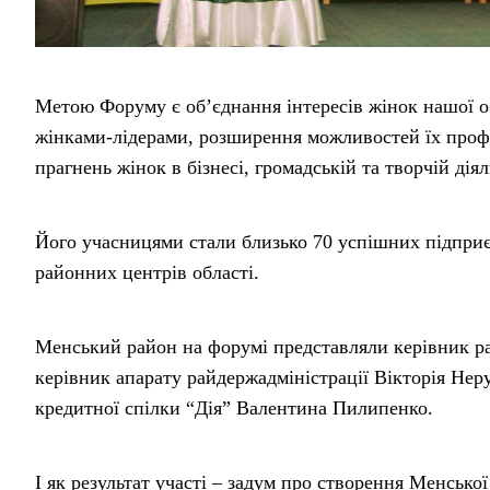
Метою Форуму є об’єднання інтересів жінок нашої о
жінками-лідерами, розширення можливостей їх профес
прагнень жінок в бізнесі, громадській та творчій діял
Його учасницями стали близько 70 успішних підприє
районних центрів області.
Менський район на форумі представляли керівник рай
керівник апарату райдержадміністрації Вікторія Неру
кредитної спілки “Дія” Валентина Пилипенко.
І як результат участі – задум про створення Менсько