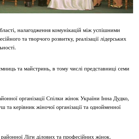
бласті, налагодження комунікацій між успішними
ійного та творчого розвитку, реалізації лідерських
ьності.
мниць та майстринь, в тому числі представниці семи
онної організації Спілки жінок України Інна Дудко,
ш та керівник жіночої організації та однойменної
ї районної Ліги ділових та професійних жінок.