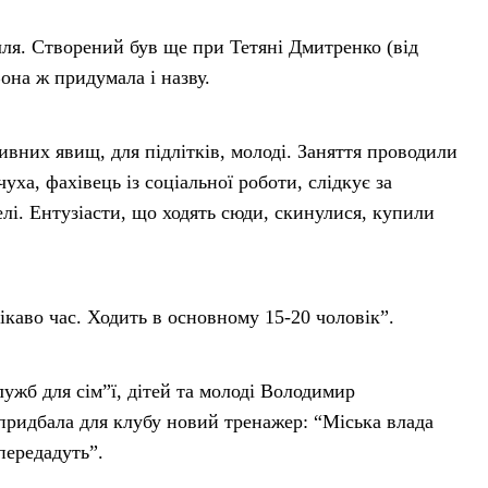
лля. Створений був ще при Тетяні Дмитренко (від
она ж придумала і назву.
вних явищ, для підлітків, молоді. Заняття проводили
ха, фахівець із соціальної роботи, слідкує за
лі. Ентузіасти, що ходять сюди, скинулися, купили
ікаво час. Ходить в основному 15-20 чоловік”.
ужб для сім”ї, дітей та молоді Володимир
ридбала для клубу новий тренажер: “Міська влада
передадуть”.