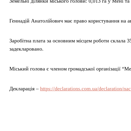
Земельні ділянки міського голови: 0,013 га у Мені та
Геннадій Анатолійович має право користування на а
Заробітна плата за основним місцем роботи склала 35
задекларовано.
Міський голова є членом громадської організації “Ме
Декларація –
https://declarations.com.ua/declaration
Поділитися у соцмережах