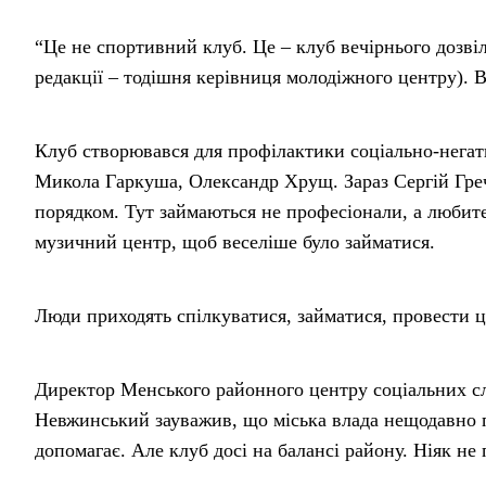
“Це не спортивний клуб. Це – клуб вечірнього дозві
редакції – тодішня керівниця молодіжного центру). В
Клуб створювався для профілактики соціально-негати
Микола Гаркуша, Олександр Хрущ. Зараз Сергій Гречу
порядком. Тут займаються не професіонали, а любите
музичний центр, щоб веселіше було займатися.
Люди приходять спілкуватися, займатися, провести ц
Директор Менського районного центру соціальних сл
Невжинський зауважив, що міська влада нещодавно п
допомагає. Але клуб досі на балансі району. Ніяк не 