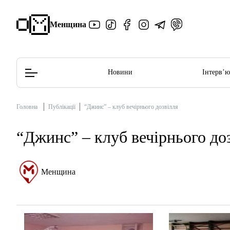
Менщина
Новини
Інтерв’
Головна
Публікації
“Джинс” – клуб вечірнього дозвілля
Редакційна політика
Етичний кодекс
“Джинс” – клуб вечірнього до
Менщина