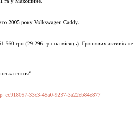
 1 га у Макошине.
вто 2005 року Volkswagen Caddy.
1 560 грн (29 296 грн на місяць). Грошових активів не
нська сотня”.
/nacp_ec918057-33c3-45a0-9237-3a22eb84e877