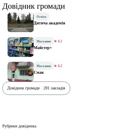
Довідник громади
Освіта
Дитяча академія
★ 4.2
Магазини
Майстер+
★ 4.2
Магазини
Смак
Довідник громади · 201 закладів
Рубрики довідника