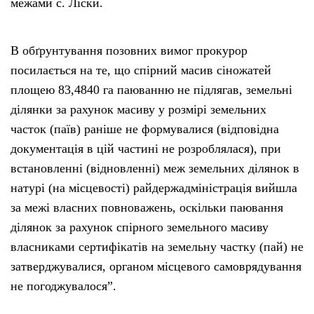
межами с. Ліски.
В обґрунтування позовних вимог прокурор
посилається на те, що спірний масив сіножатей
площею 83,4840 га паюванню не підлягав, земельні
ділянки за рахунок масиву у розмірі земельних
часток (паїв) раніше не формувалися (відповідна
документація в цій частині не розроблялася), при
встановленні (відновленні) меж земельних ділянок в
натурі (на місцевості) райдержадміністрація вийшла
за межі власних повноважень, оскільки паювання
ділянок за рахунок спірного земельного масиву
власниками сертифікатів на земельну частку (пай) не
затверджувалися, органом місцевого самоврядування
не погоджувалося”.