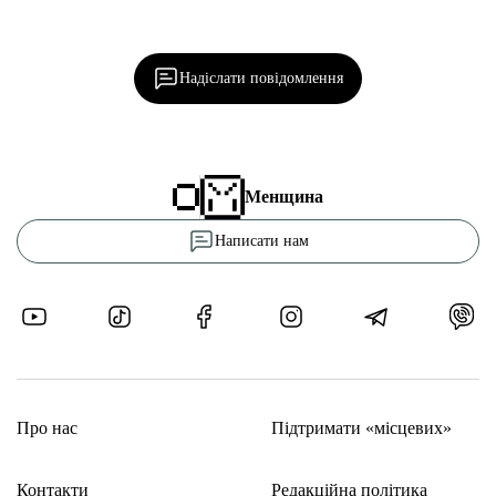
Ділися важливим, став запитання, обговорюй з
редакцією!
Надіслати повідомлення
Менщина
Написати нам
Про нас
Підтримати «місцевих»
Контакти
Редакційна політика