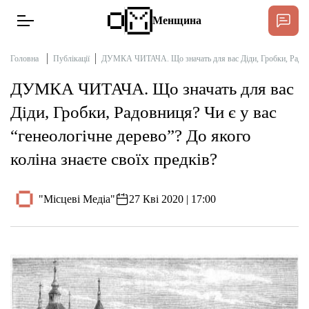
Менщина
Головна
Публікації
ДУМКА ЧИТАЧА. Що значать для вас Діди, Гробки, Радовниц
ДУМКА ЧИТАЧА. Що значать для вас
Новини
Діди, Гробки, Радовниця? Чи є у вас
Підтримати
“генеологічне дерево”? До якого
Інтерв’ю
коліна знаєте своїх предків?
Тексти
"Місцеві Медіа"
27 Кві 2020 | 17:00
Публікації
Про нас
Бюджет