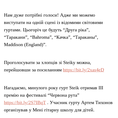
Нам дуже потрібні голоси! Адже ми можемо
виступати на одній сцені із відомими світовими
гуртами. Цьогоріч це будуть “Друга ріка”,
“Таракани”, “Bahroma”, “Качка”, “Тараканы”,
Maddison (England)”.
Проголосувати за хлопців зі Steikу можна,
перейшовши за посиланням
https://bit.ly/2xas4eD
Нагадаємо, минулого року гурт Steik отримав ІІІ
премію на фестивалі “Червона рута”
https://bit.ly/2S7IBqT
. Учасник гурту Артем Тихонов
організував у Мені гітарну школу для дітей.