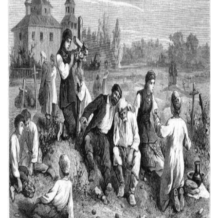
Тендери
Довідник
Контакти
Рекламні прайси
Підтримати «місцевих»
Редакційна політика
Етичний кодекс