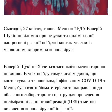
Сьогодні, 27 квітня, голова Менської РДА Валерій
Щукін повідомив про результати поліміразної
ланцюгової реакції осіб, які контактувалаи із
менянином, хворим на коронавірус.
Валерій Щукін: “Хочеться заспокоїти менян гарною
новиною. В усіх осіб, у тому числі медиків, що
контактували з чоловіком, інфікованим COVID-19 з
Мени, було взято біоматетеріали та направлено до
обласного лабораторного центру для проведення
поліміразної ланцюгової реакції (ПРЛ) з метою
виявлення коронавірусної інфекції.