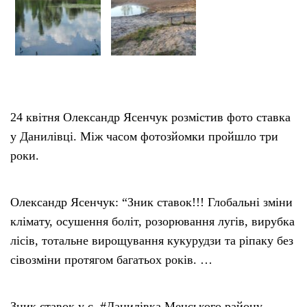
24 квітня Олександр Ясенчук розмістив фото ставка
у Данилівці. Між часом фотозйомки пройшло три
роки.
Олександр Ясенчук: “Зник ставок!!! Глобальні зміни
клімату, осушення боліт, розорювання лугів, вирубка
лісів, тотальне вирощування кукурудзи та ріпаку без
сівозміни протягом багатьох років. …
Зник ставок у с. #Данилівка Менського району.