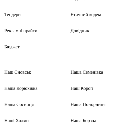
Тендери
Етичний кодекс
Рекламні прайси
Довідник
Бюджет
Наш Сновськ
Наша Семенівка
Наша Корюківка
Наш Короп
Наша Сосниця
Наша Понорниця
Наші Холми
Наша Борзна