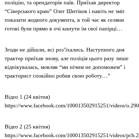
поліцію, та орендаторів паїв. Приїхав директор
“Сіверського краю” Олег Шитіков і навіть не зміг
показати жодного документа, в той час як селяни
готові були прямо в очі кинути їм свої папірці…
Згоди не дійшли, всі роз’їхались. Наступного дня
трактор приїхав знову, але поліція цього разу лише
віднікувалась, мовляв “ми нічим не допоможем” і
тракторист спокійно робив свою роботу…”
Відео 1 (24 квітня)
https://www.facebook.com/100013502915251/videos/o.2
Відео 2 (25 квітня)
https://www.facebook.com/100013502915251/videos/pcb