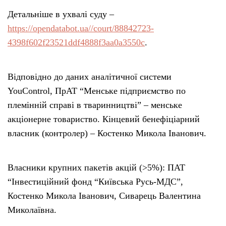
Детальніше в ухвалі суду –
https://opendatabot.ua//court/88842723-
4398f602f23521ddf4888f3aa0a3550c
.
Відповідно до даних аналітичної системи
YouControl, ПрАТ “Менське підприємство по
племінній справі в тваринництві” – менське
акціонерне товариство. Кінцевий бенефіціарний
власник (контролер) – Костенко Микола Іванович.
Власники крупних пакетів акцій (>5%): ПАТ
“Інвестиційний фонд “Київська Русь-МДС”,
Костенко Микола Iванович, Сиварець Валентина
Миколаївна.