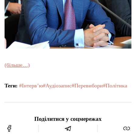
(більше…)
Теги:
#Інтерв’ю
#Аудіозапис
#Перевибори
#Політика
Поділитися у соцмережах