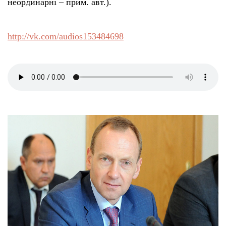
неординарні – прим. авт.).
http://vk.com/audios153484698