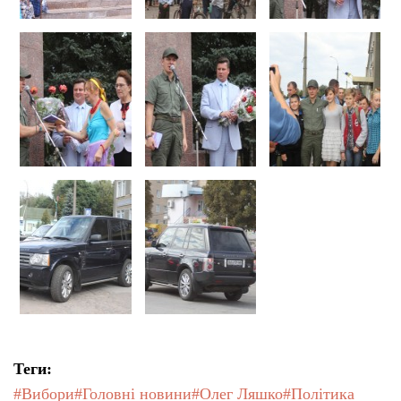
Теги:
#Вибори
#Головні новини
#Олег Ляшко
#Політика