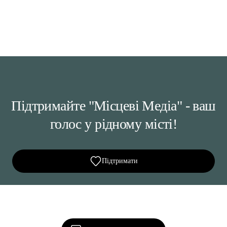
Підтримайте "Місцеві Медіа" - ваш
голос у рідному місті!
Підтримати
Ділися важливим, став запитання, обговорюй з
редакцією!