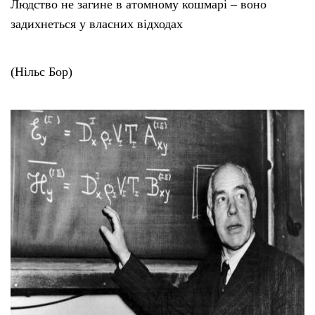
Людство не загине в атомному кошмарі – воно
задихнеться у власних відходах
(Нільс Бор)