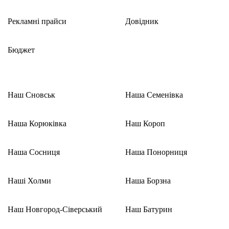
Рекламні прайси
Довідник
Бюджет
Наш Сновськ
Наша Семенівка
Наша Корюківка
Наш Короп
Наша Сосниця
Наша Понорниця
Наші Холми
Наша Борзна
Наш Новгород-Сіверський
Наш Батурин