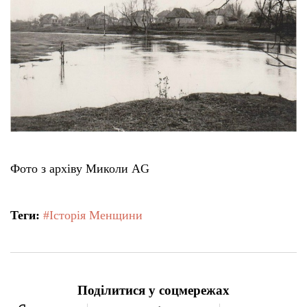
Тендери
Довідник
Контакти
Рекламні прайси
Фото з архіву Миколи AG
Підтримати «місцевих»
Теги:
#Історія Менщини
Редакційна політика
Етичний кодекс
Поділитися у соцмережах