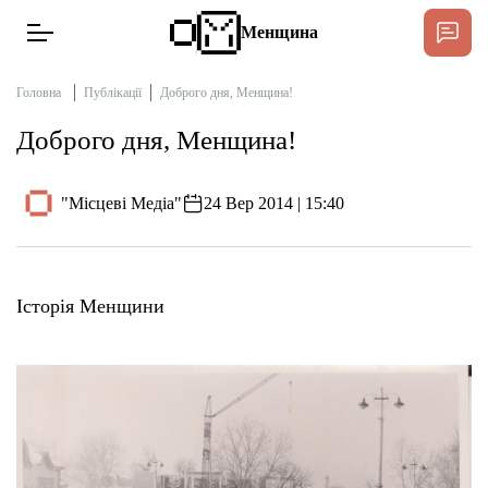
Менщина
Головна
Публікації
Доброго дня, Менщина!
Доброго дня, Менщина!
Новини
Підтримати
"Місцеві Медіа"
24 Вер 2014 | 15:40
Інтерв’ю
Тексти
Історія Менщини
Публікації
Про нас
Бюджет