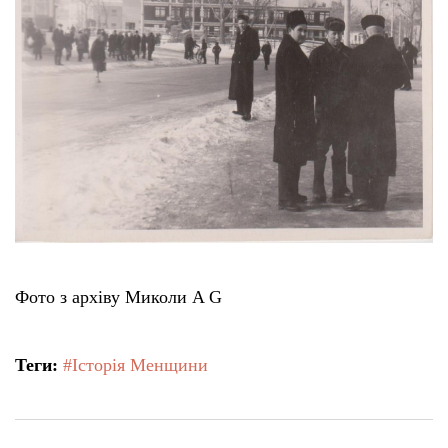
Тендери
Довідник
Контакти
Рекламні прайси
Підтримати «місцевих»
Фото з архіву Миколи A G
Редакційна політика
Теги:
#Історія Менщини
Етичний кодекс