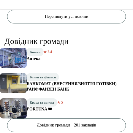
Переглянути усі новини
Довідник громади
★ 2.4
Аптеки
Аптека
Банки та фінанси
БАНКОМАТ (ВНЕСЕННЯ/ЗНЯТТЯ ГОТІВКИ)
РАЙФФАЙЗЕН БАНК
★ 5
Краса та догляд
FORTUNA 👑
Довідник громади · 201 закладів