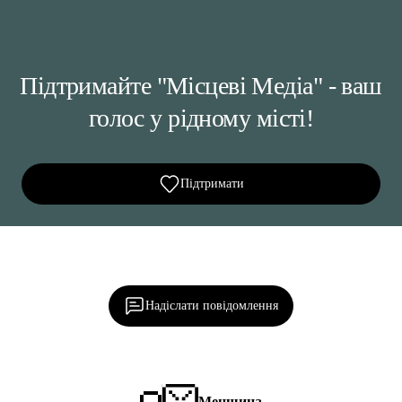
Підтримайте "Місцеві Медіа" - ваш
голос у рідному місті!
Підтримати
Ділися важливим, став запитання, обговорюй з
редакцією!
Надіслати повідомлення
Менщина