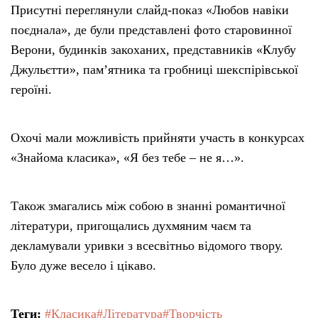
Присутні переглянули слайд-показ «Любов навіки
поєднала», де були представлені фото старовинної
Верони, будинків закоханих, представників «Клубу
Джульєтти», пам’ятника та гробниці шекспірівської
героїні.
Охочі мали можливість прийняти участь в конкурсах
«Знайома класика», «Я без тебе – не я…».
Також змагались між собою в знанні романтичної
літератури, пригощались духмяним чаєм та
декламували уривки з всесвітньо відомого твору.
Було дуже весело і цікаво.
Теги:
#Класика
#Література
#Творчість