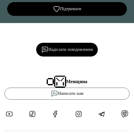
Підтримати
Ділися важливим, став запитання, обговорюй з
редакцією!
Надіслати повідомлення
Менщина
Написати нам