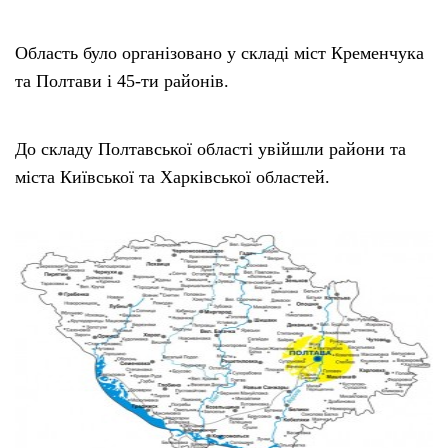
Тендери
Область було організовано у складі міст Кременчука
та Полтави і 45-ти районів.
Довідник
До складу Полтавської області увійшли райони та
Контакти
міста Київської та Харківської областей.
Рекламні прайси
Підтримати «місцевих»
Редакційна політика
Етичний кодекс