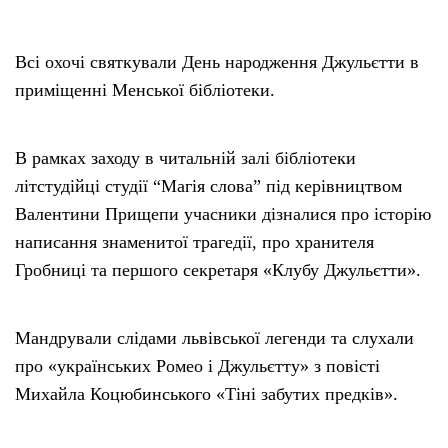
Всі охочі святкували День народження Джульєтти в
приміщенні Менської бібліотеки.
В рамках заходу в читальній залі бібліотеки
літстудійці студії “Магія слова” під керівництвом
Валентини Прищепи учасники дізналися про історію
написання знаменитої трагедії, про хранителя
Гробниці та першого секретаря «Клубу Джульєтти».
Мандрували слідами львівської легенди та слухали
про «українських Ромео і Джульєтту» з повісті
Михайла Коцюбинського «Тіні забутих предків».