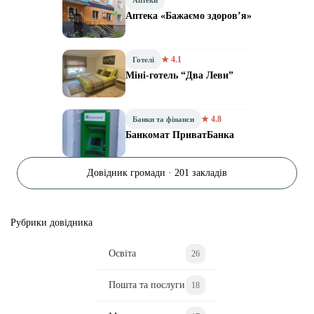
Аптека «Бажаємо здоров’я»
★ 4.1
Готелі
Міні-готель “Два Леви”
★ 4.8
Банки та фінанси
Банкомат ПриватБанка
Довідник громади · 201 закладів
Рубрики довідника
Освіта
26
Пошта та послуги
18