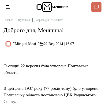
Менщина
Головна
Публікації
Доброго дня, Менщина!
Доброго дня, Менщина!
Новини
Підтримати
"Місцеві Медіа"
22 Вер 2014 | 16:07
Інтерв’ю
Тексти
Сьогодні 22 вересня була утворена Полтавська
область.
Публікації
В цей день 1937 року (77 років тому) було утворено
Про нас
Полтавську область постановою ЦВК Радянського
Союзу.
Бюджет