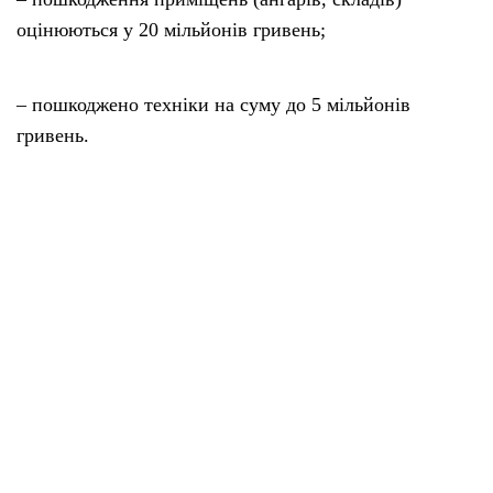
оцінюються у 20 мільйонів гривень;
– пошкоджено техніки на суму до 5 мільйонів
гривень.
Наразі, за словами Олександра Дубовика, головне
завдання — врятувати вціліле зерно. “Там воно
вперемішку з цементом, дошками, шифером,
цеглою”, — зазначив він.
Фермер підкреслив, що у рятувальних роботах
активно допомагають місцеві жителі, небайдужі з
навколишніх сіл та інші підприємці-фермери. Вони
надають приміщення для тимчасового зберігання