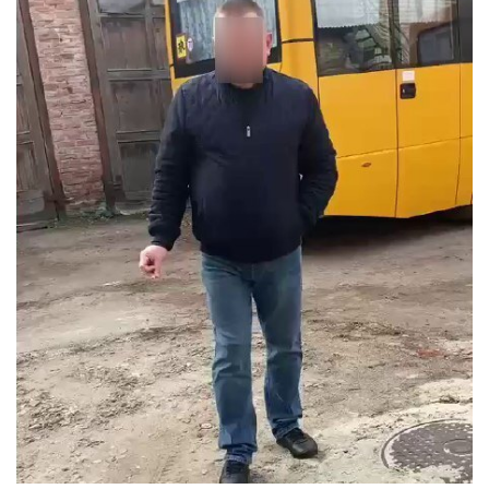
Тендери
Довідник
Контакти
Рекламні прайси
Підтримати «місцевих»
Редакційна політика
Етичний кодекс