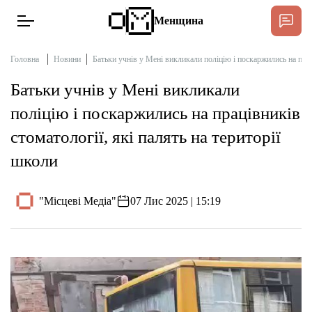
Менщина
Головна
Новини
Батьки учнів у Мені викликали поліцію і поскаржились на прац
Батьки учнів у Мені викликали
Новини
поліцію і поскаржились на працівників
Підтримати
стоматології, які палять на території
Інтерв’ю
школи
Тексти
"Місцеві Медіа"
07 Лис 2025 | 15:19
Публікації
Про нас
Бюджет