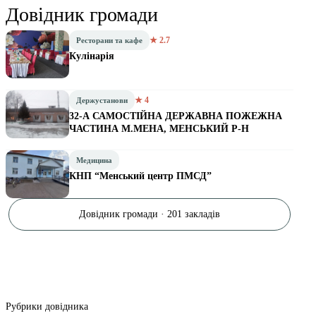
Довідник громади
★ 2.7
Ресторани та кафе
Кулінарія
★ 4
Держустанови
32-А САМОСТІЙНА ДЕРЖАВНА ПОЖЕЖНА
ЧАСТИНА М.МЕНА, МЕНСЬКИЙ Р-Н
Медицина
КНП “Менський центр ПМСД”
Довідник громади · 201 закладів
Рубрики довідника