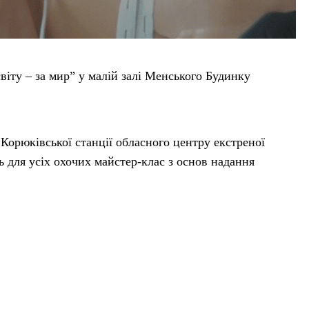
світу – за мир” у малій залі Менського Будинку
Корюківської станції обласного центру екстреної
 для усіх охочих майстер-клас з основ надання