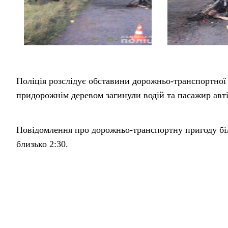
Поліція розслідує обставини дорожньо-транспортної п
придорожнім деревом загинули водій та пасажир авт
Повідомлення про дорожньо-транспортну пригоду біля
близько 2:30.
За попередньою інформацією, водій автомобіля “Geel
автодороги. Легковик зіткнувся з придорожнім дерево
події.