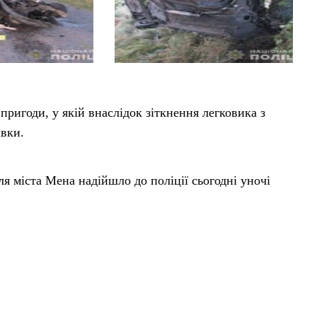
ригоди, у якій внаслідок зіткнення легковика з
івки.
 міста Мена надійшло до поліції сьогодні уночі
y” не впорався з керуванням та виїхав за межі
м, внаслідок чого водій та пасажир загинули на місці