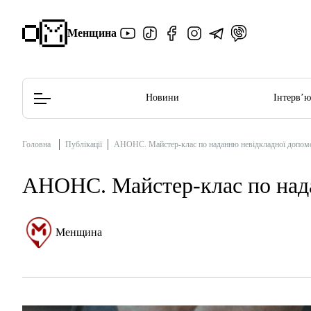
Менщина
Новини
Інтерв’
Головна
Публікації
АНОНС. Майстер-клас по наданню невідкладної допом
Редакційна політика
Етичний кодекс
АНОНС. Майстер-клас по над
Менщина