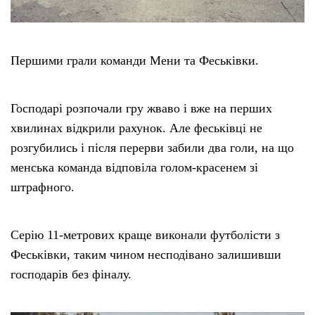
Першими грали команди Мени та Феськівки.
Господарі розпочали гру жваво і вже на перших
хвилинах відкрили рахунок. Але феськівці не
розгубились і після перерви забили два голи, на що
менська команда відповіла голом-красенем зі
штрафного.
Серію 11-метрових краще виконали футболісти з
Феськівки, таким чином несподівано залишивши
господарів без фіналу.