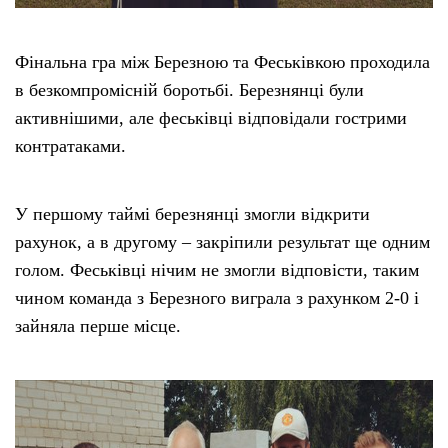
Фінальна гра між Березною та Феськівкою проходила
в безкомпромісній боротьбі. Березнянці були
активнішими, але феськівці відповідали гострими
контратаками.
У першому таймі березнянці змогли відкрити
рахунок, а в другому – закріпили результат ще одним
голом. Феськівці нічим не змогли відповісти, таким
чином команда з Березного виграла з рахунком 2-0 і
зайняла перше місце.