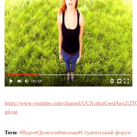
Тендери
Довідник
Контакти
Рекламні прайси
Підтримати «місцевих»
Редакційна політика
https://www.youtube.com/channel/UCXcdxnGwdAnx2j2T
gd-og
Етичний кодекс
Теги:
#Відео
#Дозвілля
#молодь
#Студентський форум