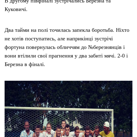
В другому півфіналі зустрічались Березна та
Куковичі.
Два тайми на полі точилась запекла боротьба. Ніхто
не хотів поступатись, але наприкінці зустрічі
фортуна повернулась обличчям до №березнянців і
вони втілили свої прагнення у два забиті мячі. 2-0 і
Березна в фіналі.