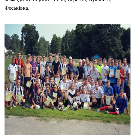
Феськівка.