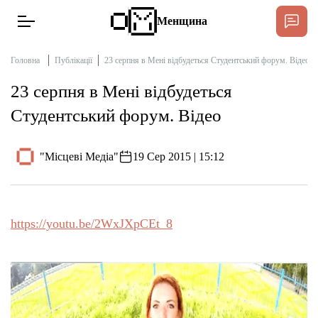
Менщина
Головна
Публікації
23 серпня в Мені відбудеться Студентський форум. Відео
23 серпня в Мені відбудеться
Новини
Студентський форум. Відео
Підтримати
Інтерв’ю
"Місцеві Медіа"
19 Сер 2015 | 15:12
Тексти
https://youtu.be/2WxJXpCEt_8
Публікації
Про нас
Бюджет