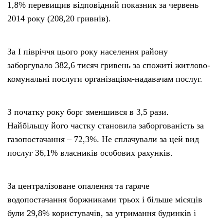
1,8% перевищив відповідний показник за червень
2014 року (208,20 гривнів).
За І півріччя цього року населення району
заборгувало 382,6 тисяч гривень за спожиті житлово-
комунальні послуги організаціям-надавачам послуг.
З початку року борг зменшився в 3,5 рази.
Найбільшу його частку становила заборгованість за
газопостачання – 72,3%. Не сплачували за цей вид
послуг 36,1% власників особових рахунків.
За централізоване опалення та гаряче
водопостачання боржниками трьох і більше місяців
були 29,8% користувачів, за утримання будинків і