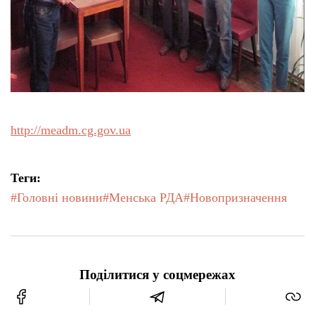
http://meadm.cg.gov.ua
Теги:
#Головні новини
#Менська РДА
#Новопризначення
Поділитися у соцмережах