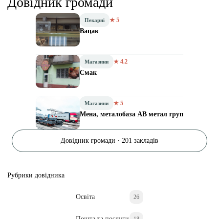
Довідник громади
★ 5
Пекарні
Вацак
★ 4.2
Магазини
Смак
★ 5
Магазини
Мена, металобаза АВ метал груп
Довідник громади · 201 закладів
Рубрики довідника
Освіта
26
Пошта та послуги
18