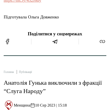
https://bit.ly/452f6dy
Підготувала Ольга Довженко
Поділитися у соцмережах
Головна
Публікації
Анатолія Гунька виключили з фракції
“Слуга Народу”
Менщина
10 Сер 2023 | 15:18