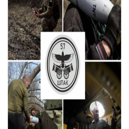
Тендери
Довідник
Контакти
Рекламні прайси
Підтримати «місцевих»
Редакційна політика
Етичний кодекс