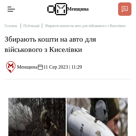
Менщина
Головна
Публікації
Збирають кошти на авто для військового з Киселівки
Збирають кошти на авто для
Новини
військового з Киселівки
Підтримат
Інтерв’ю
Менщина
11 Сер 2023 | 11:29
Тексти
Публікації
Про нас
Бюджет