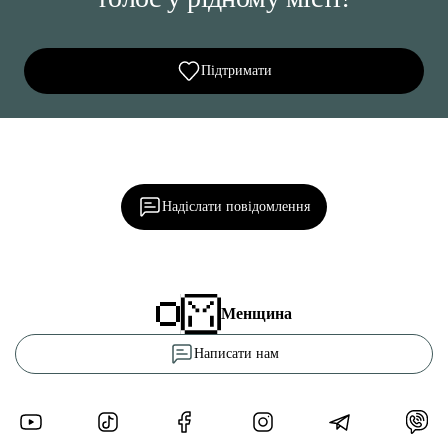
Підтримати
Ділися важливим, став запитання, обговорюй з
редакцією!
Надіслати повідомлення
Менщина
Написати нам