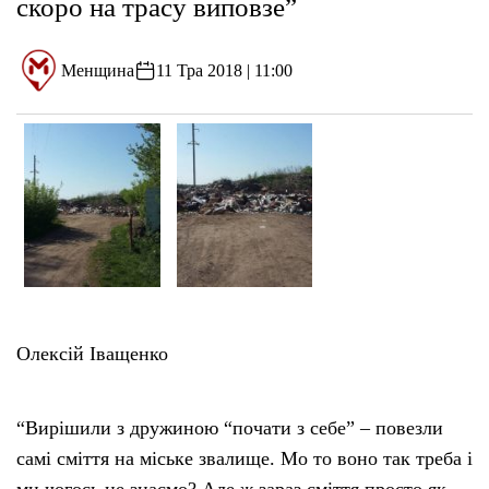
скоро на трасу виповзе”
Менщина
11 Тра 2018 | 11:00
Олексій Іващенко
“Вирішили з дружиною “почати з себе” – повезли
самі сміття на міське звалище. Мо то воно так треба і