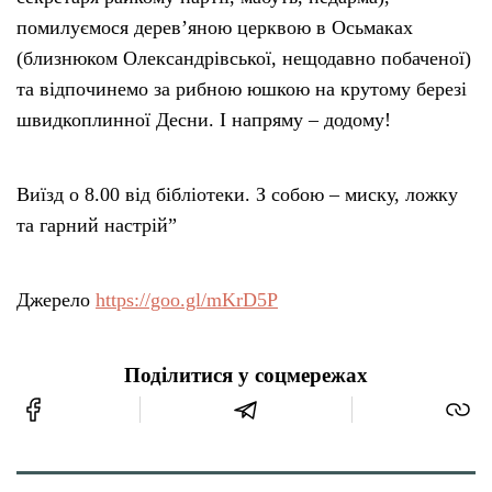
помилуємося дерев’яною церквою в Осьмаках
(близнюком Олександрівської, нещодавно побаченої)
та відпочинемо за рибною юшкою на крутому березі
швидкоплинної Десни. І напряму – додому!
Виїзд о 8.00 від бібліотеки. З собою – миску, ложку
та гарний настрій”
Джерело
https://goo.gl/mKrD5P
Поділитися у соцмережах