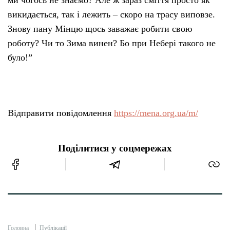
ми чогось не знаємо? Але ж зараз сміття просто як
викидається, так і лежить – скоро на трасу виповзе.
Знову пану Мінцю щось заважає робити свою
роботу? Чи то Зима винен? Бо при Небері такого не
було!”
Відправити повідомлення
https://mena.org.ua/m/
Поділитися у соцмережах
Головна
Публікації