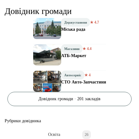
Довідник громади
★ 4.7
Держустанови
Міська рада
★ 4.4
Магазини
АТБ-Маркет
★ 4
Автосервіс
СТО Авто-Запчастини
Довідник громади · 201 закладів
Рубрики довідника
Освіта
26