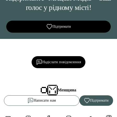
голос у рідному місті!
Підтримати
Ділися важливим, став запитання, обговорюй з
редакцією!
Надіслати повідомлення
Менщина
Написати нам
Підтримати