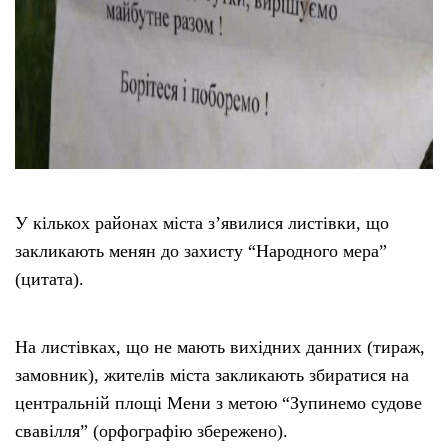
У кількох районах міста з’явилися листівки, що
закликають менян до захисту “Народного мера”
(цитата).
На листівках, що не мають вихідних данних (тираж,
замовник), жителів міста закликають збиратися на
центральній площі Мени з метою “Зупинемо судове
свавілля” (орфографію збережено).