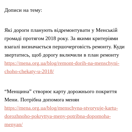
Дописи на тему:
Які дороги планують відремонтувати у Менській
громаді протягом 2018 року. За якими критеріями
взагалі визначається першочерговість ремонту. Куди
звертатись, щоб дорогу включили в план ремонту
https://mena.org.ua/blog/remont-dorih-na-menschyni-
choho-chekaty-u-2018/
“Менщина” створює карту дорожнього покриття
Мени. Потрібна допомога менян
https://mena.org.ua/blog/menschyna-stvoryuje-kartu-
dorozhnoho-pokryttya-meny-potribna-dopomoha-
menyan/