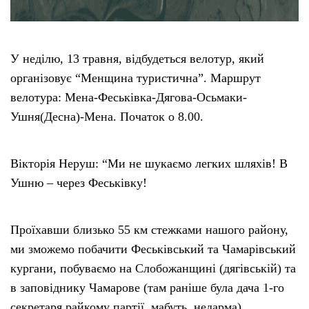
У неділю, 13 травня, відбудеться велотур, який
організовує “Менщина туристична”. Маршрут
велотура: Мена-Феськівка-Дягова-Осьмаки-
Ушня(Десна)-Мена. Початок о 8.00.
Вікторія Неруш: “Ми не шукаємо легких шляхів! В
Ушню – через Феськівку!
Проїхавши близько 55 км стежками нашого району,
ми зможемо побачити Феськівський та Чамарівський
кургани, побуваємо на Слобожанщині (дягівській) та
в заповіднику Чамарове (там раніше була дача 1-го
секретаря райкому партії, мабуть, недарма),