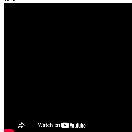
Тендери
Довідник
Контакти
Рекламні прайси
Підтримати «місцевих»
Редакційна політика
Етичний кодекс