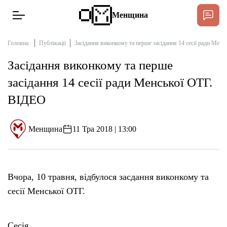
Менщина
Головна
Публікації
Засідання виконкому та перше засідання 14 сесії ради Мен
Засідання виконкому та перше
Новини
засідання 14 сесії ради Менської ОТГ.
Підтримат
ВІДЕО
Інтерв’ю
Менщина
11 Тра 2018 | 13:00
Тексти
Публікації
Вчора, 10 травня, відбулося засдання виконкому та
сесії Менської ОТГ.
Про нас
Бюджет
Сесія