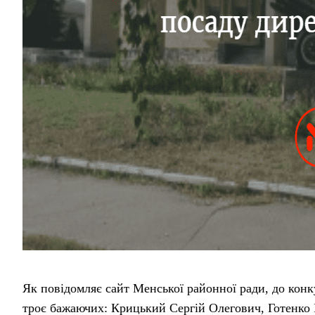
Як повідомляє сайт Менської районної ради, до ко
троє бажаючих: Крицький Сергій Олегович, Готенко 