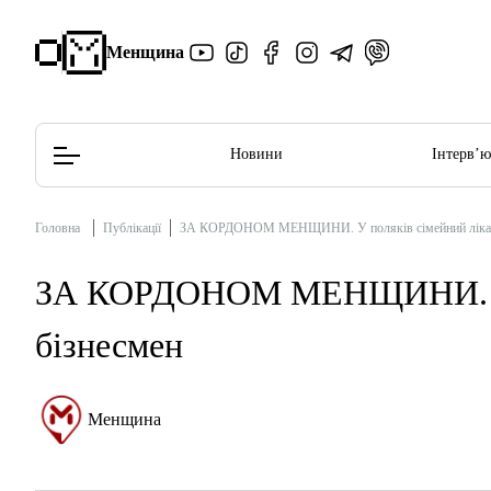
Менщина
Новини
Інтерв’
Головна
Публікації
ЗА КОРДОНОМ МЕНЩИНИ. У поляків сімейний лікар
Редакційна політика
Етичний кодекс
ЗА КОРДОНОМ МЕНЩИНИ. У п
бізнесмен
Менщина