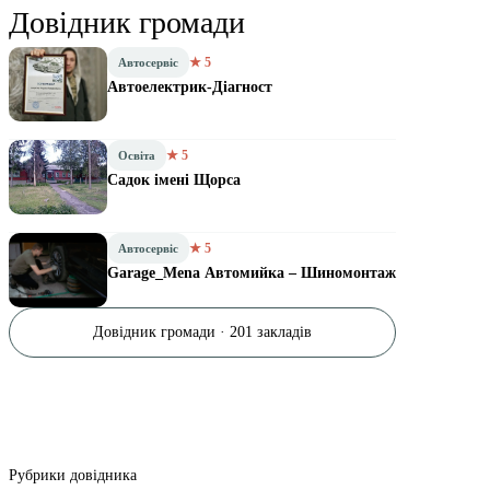
Довідник громади
★ 5
Автосервіс
Автоелектрик-Діагност
★ 5
Освіта
Садок імені Щорса
★ 5
Автосервіс
Garage_Mena Автомийка – Шиномонтаж
Довідник громади · 201 закладів
Рубрики довідника