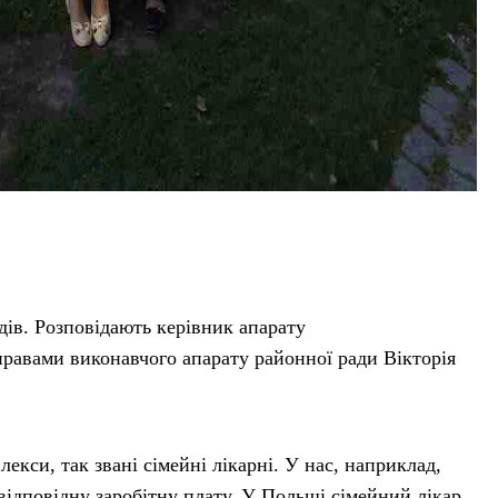
дів. Розповідають керівник апарату
правами виконавчого апарату районної ради Вікторія
екси, так звані сімейні лікарні. У нас, наприклад,
відповідну заробітну плату. У Польщі сімейний лікар