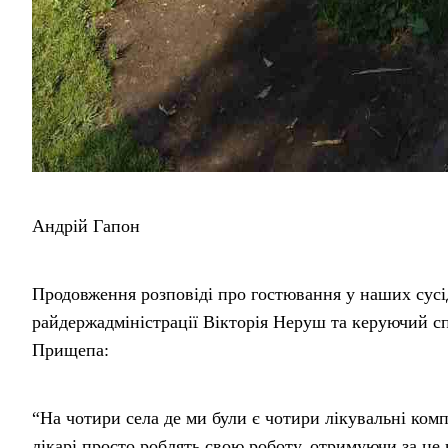
Андрій Гапон
Продовження розповіді про гостювання у наших сусі
райдержадміністрації Вікторія Неруш та керуючий с
Прищепа:
“На чотири села де ми були є чотири лікувальні компл
лікарі просто роблять свою роботу, отримуючи за це 