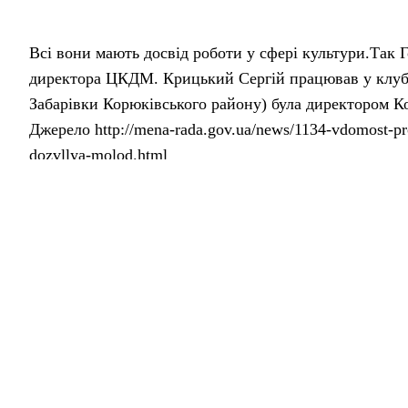
Всі вони мають досвід роботи у сфері культури.Так 
директора ЦКДМ. Крицький Сергій працював у клубах
Забарівки Корюківського району) була директором К
Джерело http://mena-rada.gov.ua/news/1134-vdomost-pro-
dozvllya-molod.html
Поділитися у соцмережах
Головна
Публікації
Чим Мена приваблює туристі