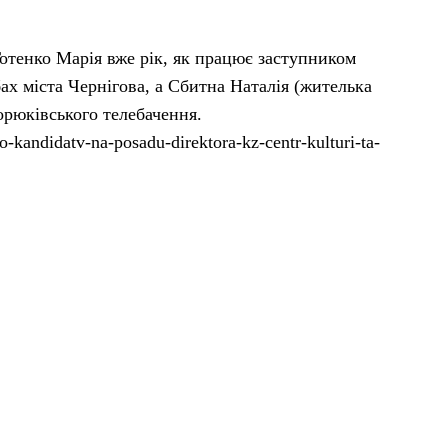
Готенко Марія вже рік, як працює заступником
 міста Чернігова, а Сбитна Наталія (жителька
орюківського телебачення.
kandidatv-na-posadu-direktora-kz-centr-kulturi-ta-
в