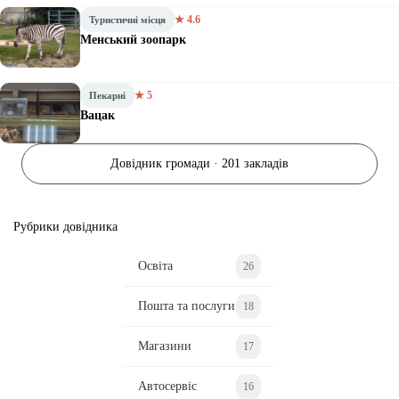
★ 4.6
Туристичні місця
Менський зоопарк
★ 5
Пекарні
Вацак
Довідник громади · 201 закладів
Рубрики довідника
Освіта
26
Пошта та послуги
18
Магазини
17
Автосервіс
16