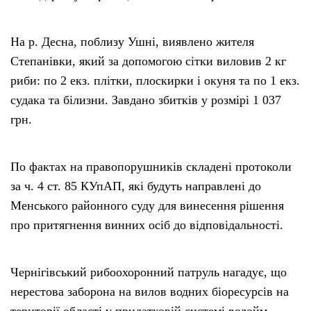
На р. Десна, поблизу Ушні, виявлено жителя
Степанівки, який за допомогою сітки виловив 2 кг
риби: по 2 екз. плітки, плоскирки і окуня та по 1 екз.
судака та білизни. Завдано збитків у розмірі 1 037
грн.
По фактах на правопорушників складені протоколи
за ч. 4 ст. 85 КУпАП, які будуть направлені до
Менського районного суду для винесення рішення
про притягнення винних осіб до відповідальності.
Чернігівський рибоохоронний патруль нагадує, що
нерестова заборона на вилов водних біоресурсів на
території області у придатковій системі водойм