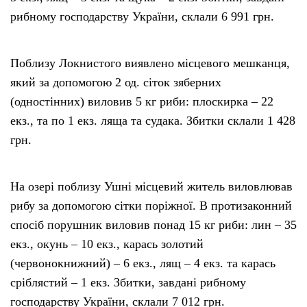
рибному господарству України, склали 6 991 грн.
Поблизу Локнистого виявлено місцевого мешканця,
який за допомогою 2 од. сіток зяберних
(одностінних) виловив 5 кг риби: плоскирка – 22
екз., та по 1 екз. ляща та судака. Збитки склали 1 428
грн.
На озері поблизу Ушні місцевий житель виловлював
рибу за допомогою сітки поріжної. В протизаконний
спосіб порушник виловив понад 15 кг риби: лин – 35
екз., окунь – 10 екз., карась золотий
(червонокнижний) – 6 екз., лящ – 4 екз. та карась
сріблястий – 1 екз. Збитки, завдані рибному
господарству України, склали 7 012 грн.