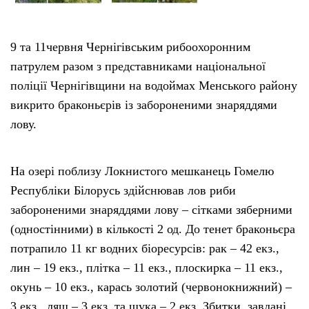
9 та 11червня Чернігівським рибоохоронним
патрулем разом з представниками національної
поліції Чернігівщини на водоймах Менського району
викрито браконьєрів із забороненими знаряддями
лову.
На озері поблизу Локнистого мешканець Гомелю
Республіки Білорусь здійснював лов риби
забороненими знаряддями лову – сітками зяберними
(одностінними) в кількості 2 од. До тенет браконьєра
потрапило 11 кг водних біоресурсів: рак – 42 екз.,
лин – 19 екз., плітка – 11 екз., плоскирка – 11 екз.,
окунь – 10 екз., карась золотий (червонокнижний) –
3 екз., лящ – 3 екз. та щука – 2 екз. Збитки, завдані