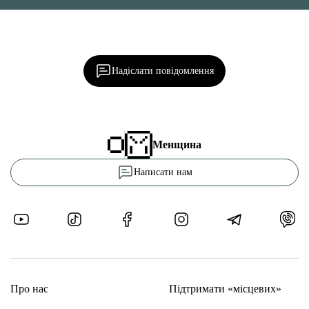
Ділися важливим, став запитання, обговорюй з
редакцією!
Надіслати повідомлення
Менщина
Написати нам
Про нас
Підтримати «місцевих»