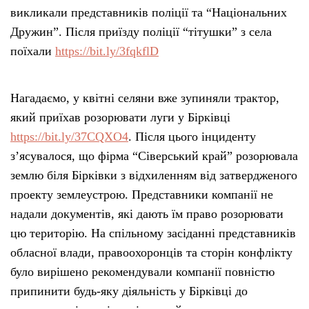
викликали представників поліції та “Національних
Дружин”. Після приїзду поліції “тітушки” з села
поїхали
https://bit.ly/3fqkflD
Нагадаємо, у квітні селяни вже зупиняли трактор,
який приїхав розорювати луги у Бірківці
https://bit.ly/37CQXO4
. Після цього інциденту
з’ясувалося, що фірма “Сіверський край” розорювала
землю біля Бірківки з відхиленням від затвердженого
проекту землеустрою. Представники компанії не
надали документів, які дають їм право розорювати
цю територію. На спільному засіданні представників
обласної влади, правоохоронців та сторін конфлікту
було вирішено рекомендували компанії повністю
припинити будь-яку діяльність у Бірківці до