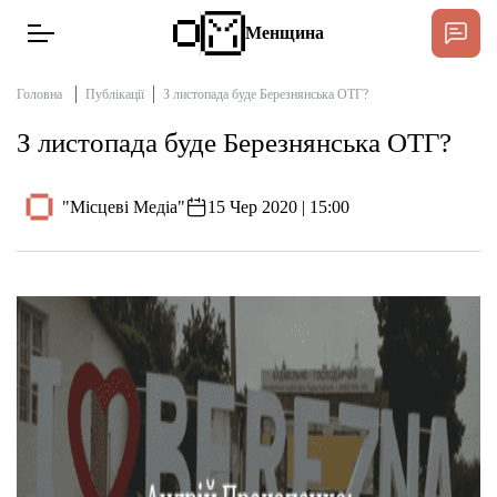
Менщина
Головна
Публікації
З листопада буде Березнянська ОТГ?
З листопада буде Березнянська ОТГ?
Новини
Підтримати
"Місцеві Медіа"
15 Чер 2020 | 15:00
Інтерв’ю
Тексти
Публікації
Про нас
Бюджет