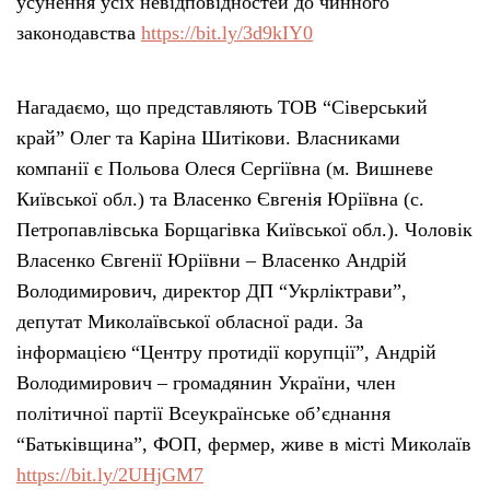
усунення усіх невідповідностей до чинного
законодавства
https://bit.ly/3d9kIY0
Нагадаємо, що представляють ТОВ “Сіверський
край” Олег та Каріна Шитікови. Власниками
компанії є Польова Олеся Сергіївна (м. Вишневе
Київської обл.) та Власенко Євгенія Юріївна (с.
Петропавлівська Борщагівка Київської обл.). Чоловік
Власенко Євгенії Юріївни – Власенко Андрій
Володимирович, директор ДП “Укрліктрави”,
депутат Миколаївської обласної ради. За
інформацією “Центру протидії корупції”, Андрій
Володимирович – громадянин України, член
політичної партії Всеукраїнське об’єднання
“Батьківщина”, ФОП, фермер, живе в місті Миколаїв
https://bit.ly/2UHjGM7