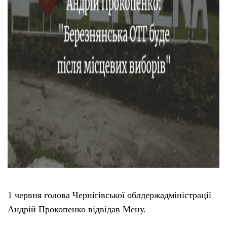
Тендери
Довідник
Контакти
Рекламні прайси
Підтримати «місцевих»
Редакційна політика
Етичний кодекс
1 червня голова Чернігівської облдержадміністрації
Андрій Прокопенко відвідав Мену.