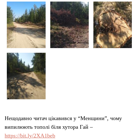
Нещодавно читач цікавився у “Менщини”, чому
випилюють тополі біля хутора Гай –
https://bit.ly/2XA1beb