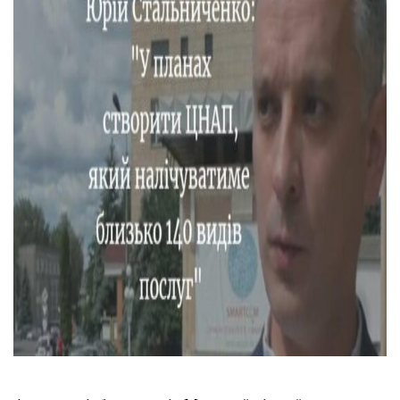
Тендери
Довідник
Контакти
Рекламні прайси
Підтримати «місцевих»
Редакційна політика
Етичний кодекс