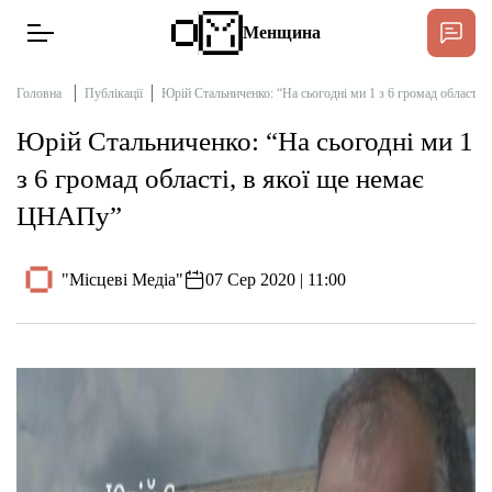
Менщина
Головна
Публікації
Юрій Стальниченко: “На сьогодні ми 1 з 6 громад області,
Юрій Стальниченко: “На сьогодні ми 1
Новини
з 6 громад області, в якої ще немає
Підтримати
ЦНАПу”
Інтерв’ю
"Місцеві Медіа"
07 Сер 2020 | 11:00
Тексти
Публікації
Про нас
Бюджет