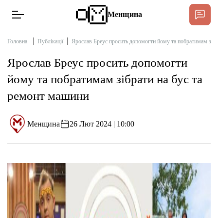
Менщина
Головна
Публікації
Ярослав Бреус просить допомогти йому та побратимам зібр
Ярослав Бреус просить допомогти
Новини
йому та побратимам зібрати на бус та
Підтримати
ремонт машини
Інтерв’ю
Менщина
26 Лют 2024 | 10:00
Тексти
Публікації
Про нас
Бюджет