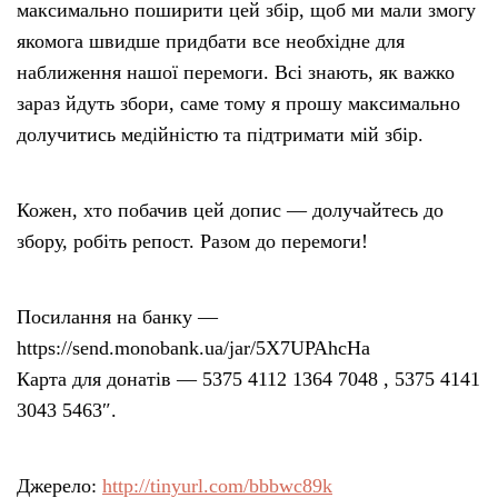
максимально поширити цей збір, щоб ми мали змогу
якомога швидше придбати все необхідне для
наближення нашої перемоги. Всі знають, як важко
зараз йдуть збори, саме тому я прошу максимально
долучитись медійністю та підтримати мій збір.
Кожен, хто побачив цей допис — долучайтесь до
збору, робіть репост. Разом до перемоги!
Посилання на банку —
https://send.monobank.ua/jar/5X7UPAhcHa
Карта для донатів — 5375 4112 1364 7048 , 5375 4141
3043 5463″.
Джерело:
http://tinyurl.com/bbbwc89k