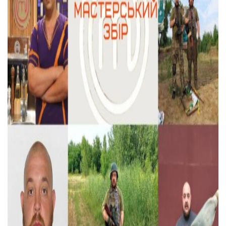
Тендери
Довідник
Контакти
Рекламні прайси
Підтримати «місцевих»
Редакційна політика
Етичний кодекс