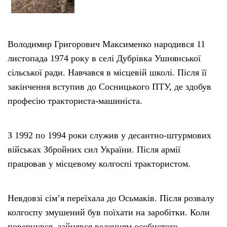
Володимир Григорович Максименко народився 11
листопада 1974 року в селі Дубрівка Ушнянської
сільської ради. Навчався в місцевій школі. Після її
закінчення вступив до Сосницького ПТУ, де здобув
професію тракториста-машиніста.
З 1992 по 1994 роки служив у десантно-штурмових
військах Збройних сил України. Після армії
працював у місцевому колгоспі трактористом.
Невдовзі сім’я переїхала до Осьмаків. Після розвалу
колгоспу змушений був поїхати на заробітки. Коли
повернувся, зайнявся веденням особистого