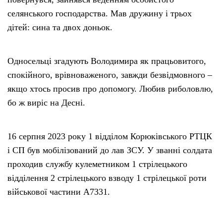
селянського господарства. Мав дружину і трьох
дітей: сина та двох доньок.
Односельці згадують Володимира як працьовитого,
спокійного, врівноваженого, завжди безвідмовного –
якщо хтось просив про допомогу. Любив риболовлю,
бо ж виріс на Десні.
16 серпня 2023 року 1 відділом Корюківського РТЦК
і СП був мобілізований до лав ЗСУ. У званні солдата
проходив службу кулеметником 1 стрілецького
відділення 2 стрілецького взводу 1 стрілецької роти
військової частини А7331.