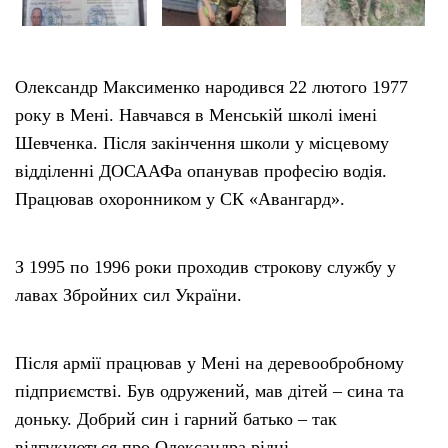
Олександр Максименко народився 22 лютого 1977
року в Мені. Навчався в Менській школі імені
Шевченка. Після закінчення школи у місцевому
відділенні ДОСААФа опанував професію водія.
Працював охоронником у СК «Авангард».
З 1995 по 1996 роки проходив строкову службу у
лавах Збройних сил України.
Після армії працював у Мені на деревообробному
підприємстві. Був одружений, мав дітей – сина та
доньку. Добрий син і гарний батько – так
відгукуються про Олександра рідні.