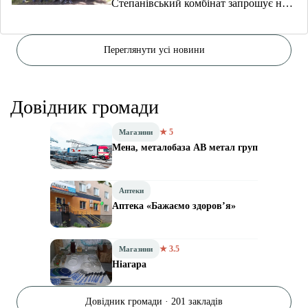
Степанівський комбінат запрошує на
навчання
Переглянути усі новини
Довідник громади
★ 5
Магазини
Мена, металобаза АВ метал груп
Аптеки
Аптека «Бажаємо здоров’я»
★ 3.5
Магазини
Ніагара
Довідник громади · 201 закладів