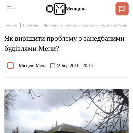
Менщина
Головна
Публікації
Як вирішити проблему з занедбаними будівлями Мени?
Як вирішити проблему з занедбаними
Новини
будівлями Мени?
Підтримат
Інтерв’ю
"Місцеві Медіа"
22 Бер 2016 | 20:15
Тексти
Публікації
Про нас
Бюджет