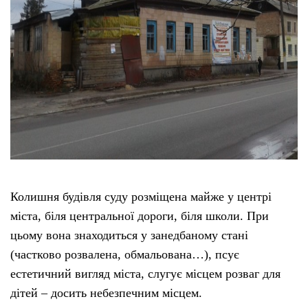
Тендери
Довідник
Контакти
Рекламні прайси
Підтримати «місцевих»
Колишня будівля суду розміщена майже у центрі
міста, біля центральної дороги, біля школи. При
Редакційна політика
цьому вона знаходиться у занедбаному стані
(частково розвалена, обмальована…), псує
Етичний кодекс
естетичний вигляд міста, слугує місцем розваг для
дітей – досить небезпечним місцем.