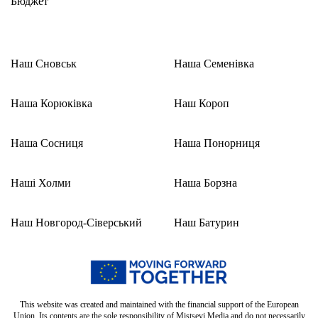
Бюджет
Наш Сновськ
Наша Семенівка
Наша Корюківка
Наш Короп
Наша Сосниця
Наша Понорниця
Наші Холми
Наша Борзна
Наш Новгород-Сіверський
Наш Батурин
This website was created and maintained with the financial support of the European
Union. Its contents are the sole responsibility of Mistsevi Media and do not necessarily