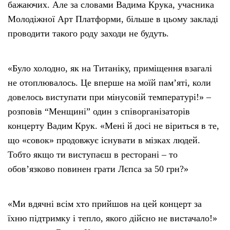
бажаючих. Але за словами Вадима Крука, учасника
Молодіжної Арт Платформи, більше в цьому закладі
проводити такого роду заходи не будуть.
«Було холодно, як на Титаніку, приміщення взагалі
не отоплювалось. Це вперше на моїй пам’яті, коли
довелось виступати при мінусовій температурі!» –
розповів “Менщині” один з співорганізаторів
концерту Вадим Крук. «Мені й досі не віриться в те,
що «совок» продовжує існувати в мізках людей.
Тобто якщо ти виступаєш в ресторані – то
обов’язково повинен грати Лєпса за 50 грн?»
«Ми вдячні всім хто прийшов на цей концерт за
їхню підтримку і тепло, якого дійсно не вистачало!»