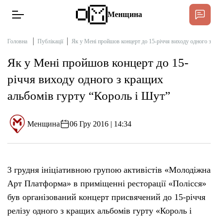
Менщина
Головна
Публікації
Як у Мені пройшов концерт до 15-річчя виходу одного з к
Як у Мені пройшов концерт до 15-
Новини
річчя виходу одного з кращих
Підтримати
альбомів гурту “Король і Шут”
Інтерв’ю
Менщина
06 Гру 2016 | 14:34
Тексти
Публікації
3 грудня ініціативною групою активістів «Молодіжна
Арт Платформа» в приміщенні ресторації «Полісся»
Про нас
був організований концерт присвячений до 15-річчя
релізу одного з кращих альбомів гурту «Король і
Бюджет