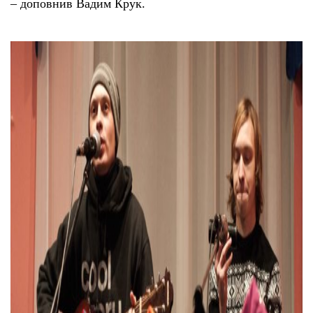
– доповнив Вадим Крук.