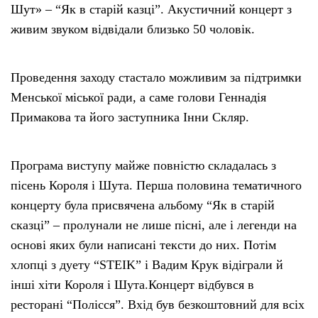
Шут» – “Як в старій казці”. Акустичний концерт з
живим звуком відвідали близько 50 чоловік.
Тендери
Довідник
Проведення заходу стастало можливим за підтримки
Менської міської ради, а саме голови Геннадія
Контакти
Примакова та його заступника Інни Скляр.
Рекламні прайси
Програма виступу майже повністю складалась з
пісень Короля і Шута. Перша половина тематичного
Підтримати «місцевих»
концерту була присвячена альбому “Як в старій
сказці” – пролунали не лише пісні, але і легенди на
Редакційна політика
основі яких були написані тексти до них. Потім
хлопці з дуету “STEIK” і Вадим Крук відіграли й
Етичний кодекс
інші хіти Короля і Шута.Концерт відбувся в
ресторані “Полісся”. Вхід був безкоштовний для всіх