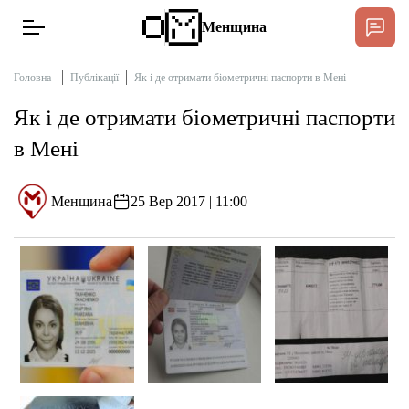
Менщина
Головна
Публікації
Як і де отримати біометричні паспорти в Мені
Як і де отримати біометричні паспорти
Новини
в Мені
Підтримат
Інтерв’ю
Менщина
25 Вер 2017 | 11:00
Тексти
Публікації
Про нас
Бюджет