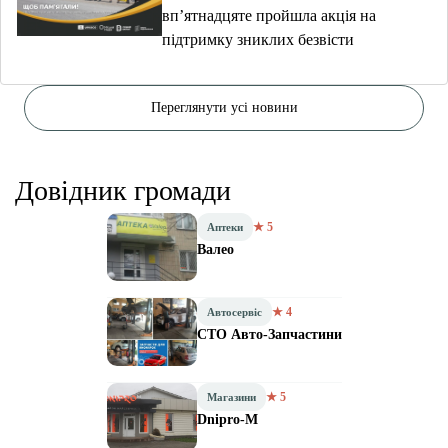
вп’ятнадцяте пройшла акція на
підтримку зниклих безвісти
Переглянути усі новини
Довідник громади
★ 5
Аптеки
Валео
★ 4
Автосервіс
СТО Авто-Запчастини
★ 5
Магазини
Dnipro-M