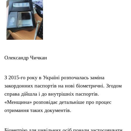
Тендери
Довідник
Контакти
Олександр Чичкан
Рекламні прайси
З 2015-го року в Україні розпочалась заміна
Підтримати «місцевих»
закордонних паспортів на нові біометричні. Згодом
справа дійшла і до внутрішніх паспортів.
Редакційна політика
«Менщина» розповідає детальніше про процес
отримання таких документів.
Етичний кодекс
Біометрію для цивільних осіб почали застосовувати