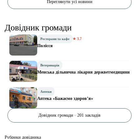
Переглянути усі новини
Довідник громади
★ 3.7
Ресторани та кафе
Полісся
Ветеринарія
Менська дільнична лікарня держветмедицини
Аптеки
Аптека «Бажаємо здоров’я»
Довідник громади · 201 закладів
Рубрики довідника