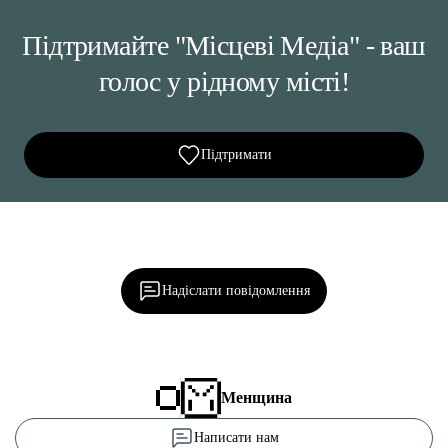
Підтримайте "Місцеві Медіа" - ваш
голос у рідному місті!
Підтримати
Ділися важливим, став запитання, обговорюй з
редакцією!
Надіслати повідомлення
Менщина
Написати нам