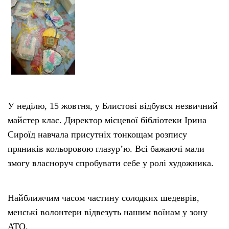
У неділю, 15 жовтня, у Блистові відбувся незвичний
майстер клас. Директор місцевої бібліотеки Ірина
Сироїд навчала присутніх тонкощам розпису
пряників кольоровою глазур’ю. Всі бажаючі мали
змогу власноруч спробувати себе у ролі художника.
Найближчим часом частину солодких шедеврів,
менські волонтери відвезуть нашим воїнам у зону
АТО.