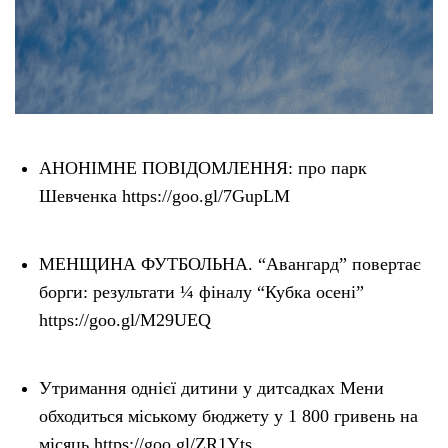
АНОНІМНЕ ПОВІДОМЛЕННЯ: про парк
Шевченка https://goo.gl/7GupLM
МЕНЩИНА ФУТБОЛЬНА. “Авангард” повертає
борги: результати ¼ фіналу “Кубка осені”
https://goo.gl/M29UEQ
Утримання однієї дитини у дитсадках Мени
обходиться міському бюджету у 1 800 гривень на
місяць https://goo.gl/ZR1Yts