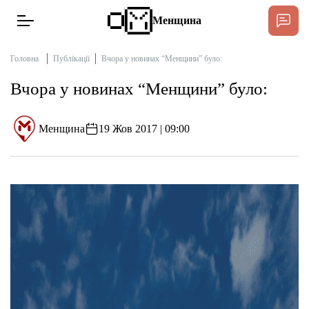
Менщина
Головна
Публікації
Вчора у новинах “Менщини” було:
Вчора у новинах “Менщини” було:
Новини
Підтримати
Менщина
19 Жов 2017 | 09:00
Інтерв’ю
Тексти
Публікації
Про нас
Бюджет