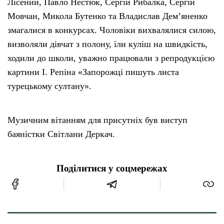
Лісений, Павло Нестюк, Сергій Рибалка, Сергій
Мовчан, Микола Бутенко та Владислав Дем’яненко
змагалися в конкурсах. Чоловіки вихвалялися силою,
визволяли дівчат з полону, їли куліш на швидкість,
ходили до школи, уважно працювали з репродукцією
картини І. Репіна «Запорожці пишуть листа
турецькому султану».
Музичним вітанням для присутніх був виступ
баяністки Світлани Деркач.
Поділитися у соцмережах