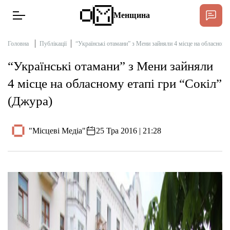
Менщина
Головна
Публікації
“Українські отамани” з Мени зайняли 4 місце на обласному 
“Українські отамани” з Мени зайняли
Новини
4 місце на обласному етапі гри “Сокіл”
Підтримат
(Джура)
Інтерв’ю
"Місцеві Медіа"
25 Тра 2016 | 21:28
Тексти
Публікації
Про нас
Бюджет