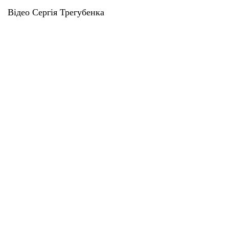
Відео Сергія Трегубенка
Поділитися у соцмережах
Вибір редакції
09 Сер 2026 | 06:06
Погода в Мені на 09.08.2026
08 Сер 2026 | 06:08
Погода в Мені на 08.08.2026