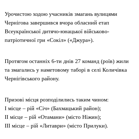
Урочистою ходою учасників змагань вулицями
Чернігова завершився вчора обласний етап
Всеукраїнської дитячо-юнацької військово-
патріотичної гри «Сокіл» («Джура»).
Протягом останніх 6-ти днів 27 команд (роїв) жили
та змагались у наметовому таборі в селі Количівка
Чернігівського району.
Призові місця розподілились таким чином:
І місце – рій «Січ» (Бахмацький район);
ІІ місце – рій «Отамани» (місто Ніжин);
ІІІ місце – рій «Литаври» (місто Прилуки).