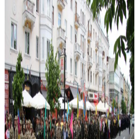
Тендери
Довідник
Контакти
Рекламні прайси
Підтримати «місцевих»
Редакційна політика
Етичний кодекс