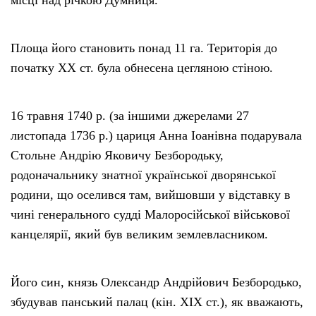
місці над річкою Думниця.
Площа його становить понад 11 га. Територія до
початку XX ст. була обнесена цегляною стіною.
16 травня 1740 р. (за іншими джерелами 27
листопада 1736 р.) цариця Анна Іоанівна подарувала
Стольне Андрію Яковичу Безбородьку,
родоначальнику знатної української дворянської
родини, що оселився там, вийшовши у відставку в
чині генерального судді Малоросійської військової
канцелярії, який був великим землевласником.
Його син, князь Олександр Андрійович Безбородько,
збудував панський палац (кін. XIX ст.), як вважають,