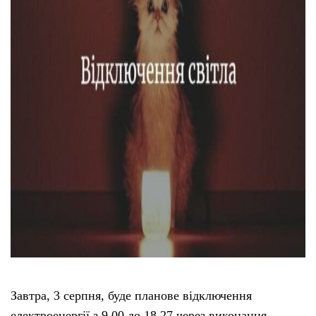
Тендери
Довідник
Контакти
Рекламні прайси
Підтримати «місцевих»
Редакційна політика
Етичний кодекс
Завтра, 3 серпня, буде планове відключення
електроенергії з 9.00 до 18.27 через виконання