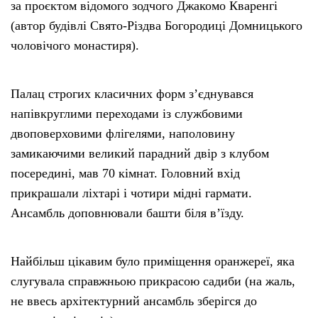
за проєктом відомого зодчого Джакомо Кваренгі
(автор будівлі Свято-Різдва Богородиці Домницького
чоловічого монастиря).
Палац строгих класичних форм з’єднувався
напівкруглими переходами із службовими
двоповерховими флігелями, наполовину
замикаючими великий парадний двір з клубом
посередині, мав 70 кімнат. Головний вхід
прикрашали ліхтарі і чотири мідні гармати.
Ансамбль доповнювали башти біля в’їзду.
Найбільш цікавим було приміщення оранжереї, яка
слугувала справжньою прикрасою садиби (на жаль,
не ввесь архітектурний ансамбль зберігся до