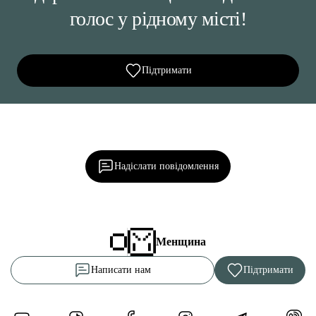
голос у рідному місті!
Підтримати
Ділися важливим, став запитання, обговорюй з
редакцією!
Надіслати повідомлення
Менщина
Написати нам
Підтримати