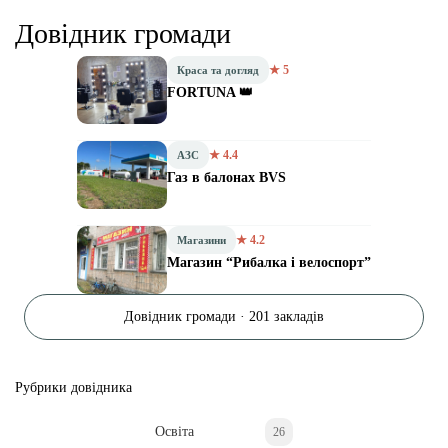
Довідник громади
★ 5
Краса та догляд
FORTUNA 👑
★ 4.4
АЗС
Газ в балонах BVS
★ 4.2
Магазини
Магазин “Рибалка і велоспорт”
Довідник громади · 201 закладів
Рубрики довідника
Освіта
26