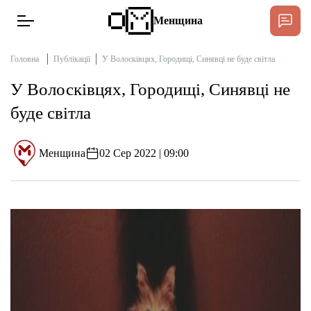
Менщина
Головна
Публікації
У Волосківцях, Городищі, Синявці не буде світла
У Волосківцях, Городищі, Синявці не
Новини
буде світла
Інтерв’ю
Менщина
02 Сер 2022 | 09:00
Тексти
Публікації
Про нас
Бюджет