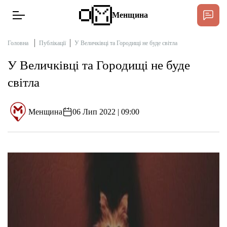
Менщина
Головна
Публікації
У Величківці та Городищі не буде світла
У Величківці та Городищі не буде
Новини
світла
Інтерв’ю
Менщина
06 Лип 2022 | 09:00
Тексти
Публікації
Про нас
Бюджет