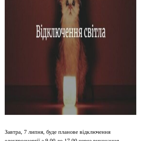
Тендери
Довідник
Контакти
Рекламні прайси
Підтримати «місцевих»
Редакційна політика
Етичний кодекс
Завтра, 7 липня, буде планове відключення
електроенергії з 9.00 до 17.00 через виконання