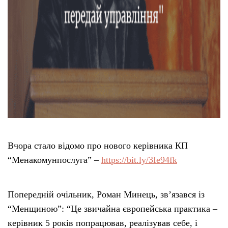
Вчора стало відомо про нового керівника КП
“Менакомунпослуга” –
https://bit.ly/3Ie94fk
Попередній очільник, Роман Минець, зв’язався із
“Менщиною”: “Це звичайна європейська практика –
керівник 5 років попрацював, реалізував себе, і