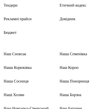
Тендери
Етичний кодекс
Рекламні прайси
Довідник
Бюджет
Наш Сновськ
Наша Семенівка
Наша Корюківка
Наш Короп
Наша Сосниця
Наша Понорниця
Наші Холми
Наша Борзна
Наш Новгород-Сіверський
Наш Батурин