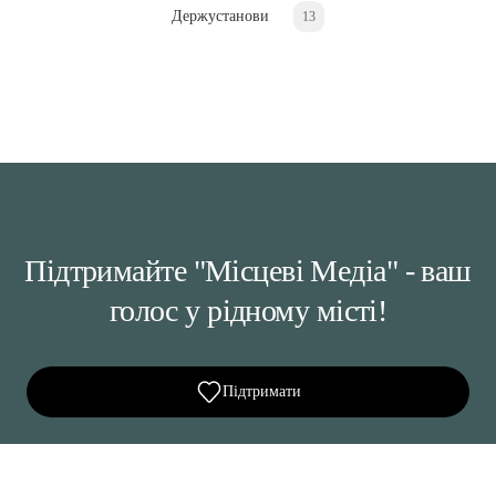
Держустанови
13
Підтримайте "Місцеві Медіа" - ваш
голос у рідному місті!
Підтримати
Ділися важливим, став запитання, обговорюй з