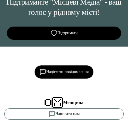
Підтримайте "Місцеві Медіа" - ваш
голос у рідному місті!
Підтримати
Ділися важливим, став запитання, обговорюй з
редакцією!
Надіслати повідомлення
Менщина
Написати нам