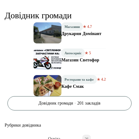
Довідник громади
★ 4.7
Магазини
Друкарня Домінант
★ 5
Автосервіс
Магазин Светофор
★ 4.2
Ресторани та кафе
Кафе Смак
Довідник громади · 201 закладів
Рубрики довідника
Освіта
26