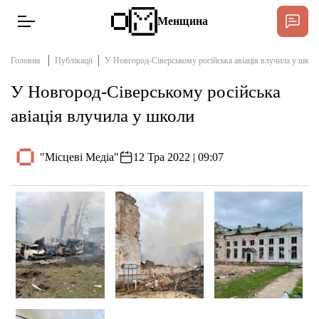
Менщина
Головна
Публікації
У Новгород-Сіверському російська авіація влучила у школ
У Новгород-Сіверському російська
Новини
авіація влучила у школи
Підтримати
Інтерв’ю
"Місцеві Медіа"
12 Тра 2022 | 09:07
Тексти
Публікації
Про нас
Бюджет