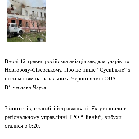
Тендери
Довідник
Контакти
Вночі 12 травня російська авіація завдала ударів по
Рекламні прайси
Новгороду-Сіверському. Про це пише “Суспільне” з
посиланням на начальника Чернігівської ОВА
Підтримати «місцевих»
В‘ячеслава Чауса.
Редакційна політика
З його слів, є загиблі й травмовані. Як уточнили в
регіональному управлінні ТРО “Північ”, вибухи
Етичний кодекс
сталися о 0:20.