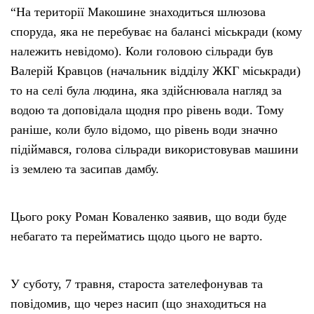
“На території Макошине знаходиться шлюзова
споруда, яка не перебуває на балансі міськради (кому
належить невідомо). Коли головою сільради був
Валерій Кравцов (начальник відділу ЖКГ міськради)
то на селі була людина, яка здійснювала нагляд за
водою та доповідала щодня про рівень води. Тому
раніше, коли було відомо, що рівень води значно
підіймався, голова сільради використовував машини
із землею та засипав дамбу.
Цього року Роман Коваленко заявив, що води буде
небагато та перейматись щодо цього не варто.
У суботу, 7 травня, староста зателефонував та
повідомив, що через насип (що знаходиться на