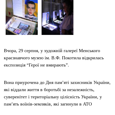
Тендери
Довідник
Контакти
Вчора, 29 серпня, у художній галереї Менського
Рекламні прайси
краєзнавчого музею ім. В.Ф. Покотила відкрилась
експозиція “Герої не вмирають”.
Підтримати «місцевих»
Вона приурочена до Дня пам’яті захисників України,
Редакційна політика
які віддали життя в боротьбі за незалежність,
суверенітет і територіальну цілісність України, у
Етичний кодекс
пам’ять воїнів-земляків, які загинули в АТО