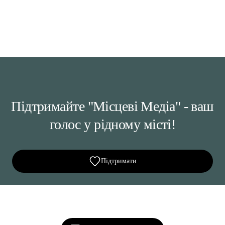
Підтримайте "Місцеві Медіа" - ваш
голос у рідному місті!
Підтримати
Ділися важливим, став запитання, обговорюй з
редакцією!