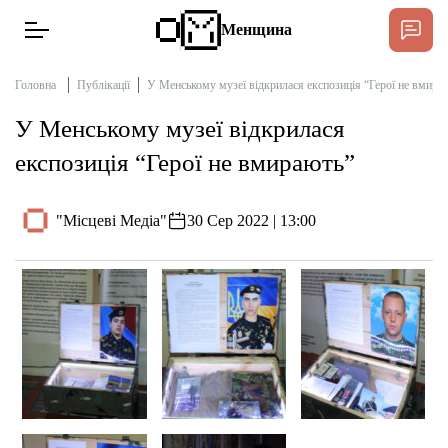
Менщина
Головна
Публікації
У Менському музеї відкрилася експозиція “Герої не вмира
У Менському музеї відкрилася
Новини
експозиція “Герої не вмирають”
Інтерв’ю
"Місцеві Медіа"
30 Сер 2022 | 13:00
Тексти
Публікації
Про нас
Бюджет