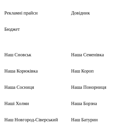
Рекламні прайси
Довідник
Бюджет
Наш Сновськ
Наша Семенівка
Наша Корюківка
Наш Короп
Наша Сосниця
Наша Понорниця
Наші Холми
Наша Борзна
Наш Новгород-Сіверський
Наш Батурин