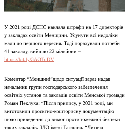
У 2021 році ДСНС наклала штрафи на 17 директорів
у закладах освіти Менщини. Усунути всі недоліки
мали до першого вересня. Тоді порахували потреби
41 закладу, вийшло 22 мільйони –
https://bit.ly/3AOTuDV
Коментар “Менщині”щодо ситуації зараз надав
начальник групи господарського забезпечення
освітніх установ та закладів освіти Менської громади
Роман Пеклуха: “Після припису, у 2021 році, ми
виготовили проєктно-кошторисну документацію
щодо приведення до вимог протипожежної безпеки
таких закладів: ЗДО імені Гагаріна, “Дитяча