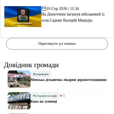
10 Сер 2026 | 11:34
На Донеччині загинув військовий із
села Садове Валерій Машура
Переглянути усі новини
Довідник громади
Ветеринарія
Менська дільнична лікарня держветмедицини
★ 5
Ресторани та кафе
Кава на зупинці