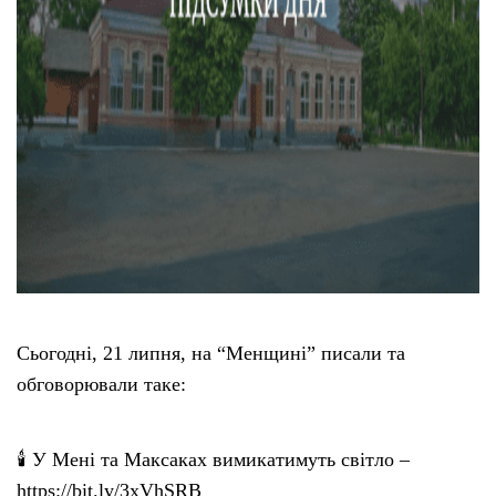
Сьогодні, 21 липня, на “Менщині” писали та
обговорювали таке:
🕯 У Мені та Максаках вимикатимуть світло –
https://bit.ly/3xVhSRB