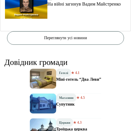
На війні загинув Вадим Майстренко
Переглянути усі новини
Довідник громади
★ 4.1
Готелі
Міні-готель “Два Леви”
★ 4.5
Магазини
Супутник
★ 4.3
Церкви
Троїцька церква