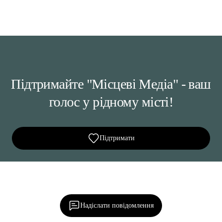
Підтримайте "Місцеві Медіа" - ваш
голос у рідному місті!
Підтримати
Ділися важливим, став запитання, обговорюй з
редакцією!
Надіслати повідомлення