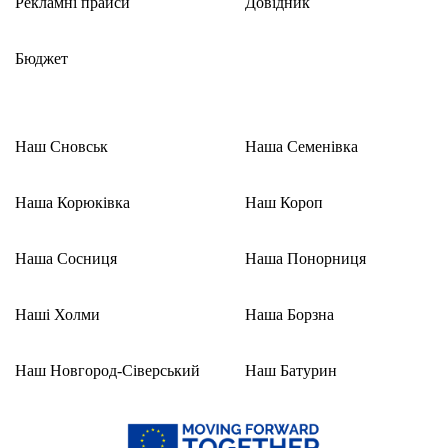
Рекламні прайси
Довідник
Бюджет
Наш Сновськ
Наша Семенівка
Наша Корюківка
Наш Короп
Наша Сосниця
Наша Понорниця
Наші Холми
Наша Борзна
Наш Новгород-Сіверський
Наш Батурин