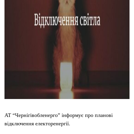
Тендери
Довідник
Контакти
Рекламні прайси
Підтримати «місцевих»
Редакційна політика
Етичний кодекс
АТ “Чернігівобленерго” інформує про планові
відключення електоренергії.