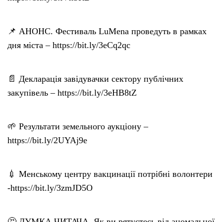
📌 АНОНС. Фестиваль LuMena проведуть в рамках
дня міста – https://bit.ly/3eCq2qc
📄 Декларація завідувачки сектору публічних
закупівель – https://bit.ly/3eHB8tZ
🌱 Результати земельного аукціону –
https://bit.ly/2UYAj9e
💉 Менському центру вакцинації потрібні волонтери
-https://bit.ly/3zmJD5O
🤔 ДУМКА ЧИТАЧА. Як ви рятуєтесь від аномальної