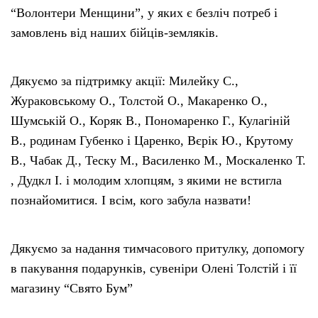
“Волонтери Менщини”, у яких є безліч потреб і
замовлень від наших бійців-земляків.
Дякуємо за підтримку акції: Милейку С.,
Жураковському О., Толстой О., Макаренко О.,
Шумській О., Коряк В., Пономаренко Г., Кулагіній
В., родинам Губенко і Царенко, Вєрік Ю., Крутому
В., Чабак Д., Теску М., Василенко М., Москаленко Т.
, Дудкл І. і молодим хлопцям, з якими не встигла
познайомитися. І всім, кого забула назвати!
Дякуємо за надання тимчасового притулку, допомогу
в пакування подарунків, сувеніри Олені Толстій і її
магазину “Свято Бум”