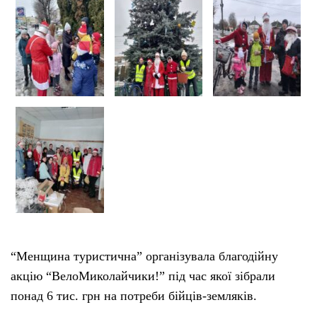
Тендери
Довідник
Контакти
Рекламні прайси
Підтримати «місцевих»
Редакційна політика
“Менщина туристична” організувала благодійну
Етичний кодекс
акцію “ВелоМиколайчики!” під час якої зібрали
понад 6 тис. грн на потреби бійців-земляків.