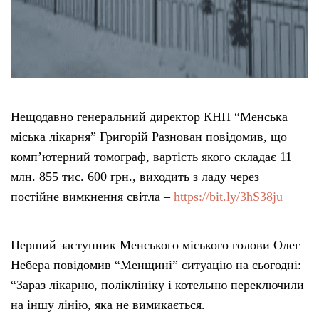
Нещодавно генеральний директор КНП “Менська
міська лікарня” Григорій Разнован повідомив, що
комп’ютерний томограф, вартість якого складає 11
млн. 855 тис. 600 грн., виходить з ладу через
постійне вимкнення світла –
https://bit.ly/3hS38ju
Перший заступник Менського міського голови Олег
Небера повідомив “Менщині” ситуацію на сьогодні:
“Зараз лікарню, поліклініку і котельню переключили
на іншу лінію, яка не вимикається.