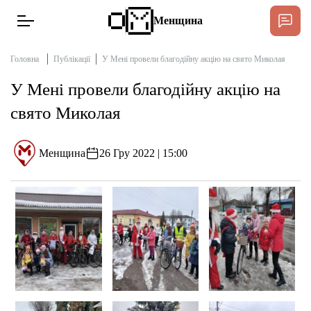
Менщина
Головна
Публікації
У Мені провели благодійну акцію на свято Миколая
У Мені провели благодійну акцію на
Новини
свято Миколая
Підтримати
Інтерв’ю
Менщина
26 Гру 2022 | 15:00
Тексти
Публікації
Про нас
Бюджет