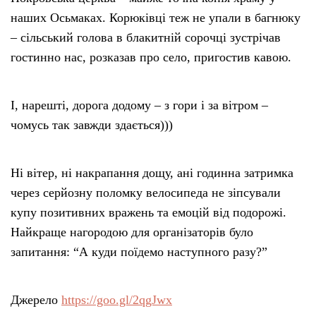
наших Осьмаках. Корюківці теж не упали в багнюку
– сільський голова в блакитній сорочці зустрічав
гостинно нас, розказав про село, пригостив кавою.
І, нарешті, дорога додому – з гори і за вітром –
чомусь так завжди здається)))
Ні вітер, ні накрапання дощу, ані годинна затримка
через серйозну поломку велосипеда не зіпсували
купу позитивних вражень та емоцій від подорожі.
Найкраще нагородою для організаторів було
запитання: “А куди поїдемо наступного разу?”
Джерело
https://goo.gl/2qgJwx