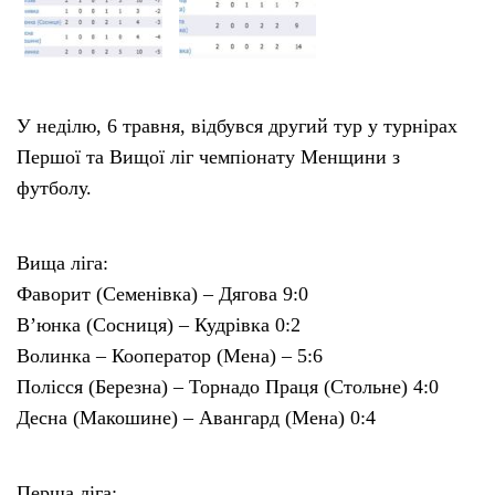
У неділю, 6 травня, відбувся другий тур у турнірах
Першої та Вищої ліг чемпіонату Менщини з
футболу.
Вища ліга:
Фаворит (Семенівка) – Дягова 9:0
В’юнка (Сосниця) – Кудрівка 0:2
Волинка – Кооператор (Мена) – 5:6
Полісся (Березна) – Торнадо Праця (Стольне) 4:0
Десна (Макошине) – Авангард (Мена) 0:4
Перша ліга: