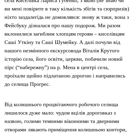
села Киселівка Лариса Губенко, з якою (не знаю чи
ви мені повірите в таку кількість збігів та сюрпризів)
ніхто заздалегідь не домовлявся: знову ж таки, вона з
Фейсбуку дізналася про нашу подорож. Ми разом
вклонилися загиблим хлопцям героям – киселівцям
Саші Уткіну та Саші Шумейку. А далі почули від
нашого незмінного екскурсовода Віталія Крутого
історію села, його освіти, церкви, побачили новий
пірс (“набережну”) на р. Мена в центрі села,
проїхали щойно підлатаною дорогою і направились
до селища Прогрес.
Від колишнього процвітаючого робочого селища
лишилося дуже мало: чудом вцілів дороговказ з
назвою, голими темними віконними та дверними
отворами лякають приміщення колишньою контори,