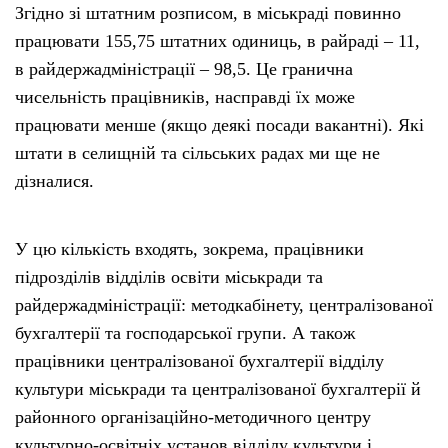
Згідно зі штатним розписом, в міськраді повинно
працювати 155,75 штатних одиниць, в райраді – 11,
в райдержадміністрації – 98,5. Це гранична
чисельність працівників, насправді їх може
працювати менше (якщо деякі посади вакантні). Які
штати в селищній та сільських радах ми ще не
дізналися.
У цю кількість входять, зокрема, працівники
підрозділів відділів освіти міськради та
райдержадміністрації: методкабінету, централізованої
бухгалтерії та господарської групи. А також
працівники централізованої бухгалтерії відділу
культури міськради та централізованої бухгалтерії й
районного організаційно-методичного центру
культурно-освітніх установ відділу культури і