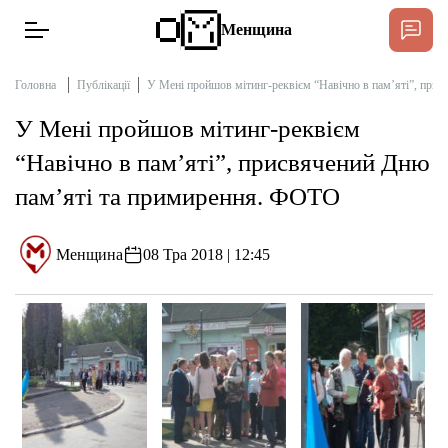
Менщина
Головна
Публікації
У Мені пройшов мітинг-реквієм “Навічно в пам’яті”, при
У Мені пройшов мітинг-реквієм
Новини
“Навічно в пам’яті”, присвячений Дню
Підтримат
пам’яті та примирення. ФОТО
Інтерв’ю
Менщина
08 Тра 2018 | 12:45
Тексти
Публікації
Про нас
Бюджет