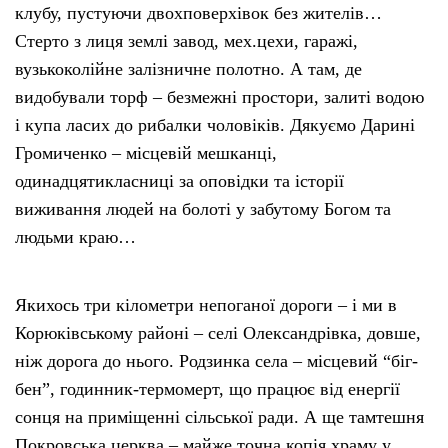
клубу, пустуючи двохповерхівок без жителів…
Стерто з лиця землі завод, мех.цехи, гаражі,
вузькоколійне залізничне полотно. А там, де
видобували торф – безмежні простори, залиті водою
і купа ласих до рибалки чоловіків. Дякуємо Дарині
Громиченко – місцевій мешканці,
одинадцятикласниці за оповідки та історії
виживання людей на болоті у забутому Богом та
людьми краю…
Якихось три кілометри непоганої дороги – і ми в
Корюківському районі – селі Олександрівка, довше,
ніж дорога до нього. Родзинка села – місцевий “біг-
бен”, годинник-термомерт, що працює від енергії
сонця на приміщенні сільської ради. А ще тамтешня
Покровська церква – майже точна копія храму у