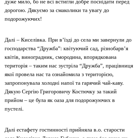
дуже мило, бо не всі встигли добре поснідати перед
дорогою. Дякуємо за смаколики та увагу до
подорожуючих!
Далі – Киселівка. При в’їзді до села ми завернули до
господарства “Дружба”: квітуючий сад, різнобарв’я
квітів, виноградник, смородина, впорядкована
територія – таким нас зустріла “Дружба”, працівниця
якої провела нас та ознайомила з територією,
запропонувала холодні напої та гарячий чай-каву.
Дякую Сергію Григоровичу Костючку за такий
прийом – це була як оаза для подорожуючих в
пустелі.
Далі естафету гостинності прийняла в.о. старости