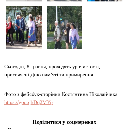
Тендери
Довідник
Контакти
Рекламні прайси
Сьогодні, 8 травня, проходять урочистості,
присвячені Дню пам’яті та примирення.
Підтримати «місцевих»
Редакційна політика
Фото з фейсбук-сторінки Костянтина Ніколайчика
https://goo.gl/Dq2MYp
Етичний кодекс
Поділитися у соцмережах