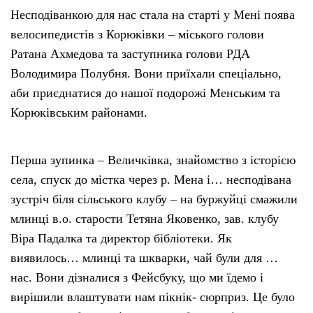
Несподіванкою для нас стала на старті у Мені поява
велосипедистів з Корюківки – міського голови
Ратана Ахмедова та заступника голови РДА
Володимира Полубня. Вони приїхали спеціально,
аби приєднатися до нашої подорожі Менським та
Корюківським районами.
Перша зупинка – Величківка, знайомство з історією
села, спуск до містка через р. Мена і… несподівана
зустріч біля сільського клубу – на буржуйці смажили
млинці в.о. старости Тетяна Яковенко, зав. клубу
Віра Падалка та директор бібліотеки. Як
виявилось… млинці та шкварки, чай були для …
нас. Вони дізналися з Фейсбуку, що ми їдемо і
вирішили влаштувати нам пікнік- сюрприз. Це було