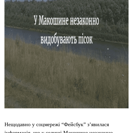
Тендери
Довідник
Контакти
Рекламні прайси
Підтримати «місцевих»
Редакційна політика
Етичний кодекс
Нещодавно у соцмережі “Фейсбук” з’явилася
інформація, що у селищі Макошине незаконно