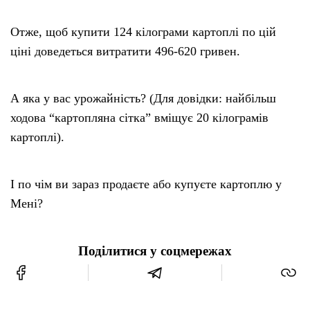
Отже, щоб купити 124 кілограми картоплі по цій
ціні доведеться витратити 496-620 гривен.
А яка у вас урожайність? (Для довідки: найбільш
ходова “картопляна сітка” вміщує 20 кілограмів
картоплі).
І по чім ви зараз продаєте або купуєте картоплю у
Мені?
Поділитися у соцмережах