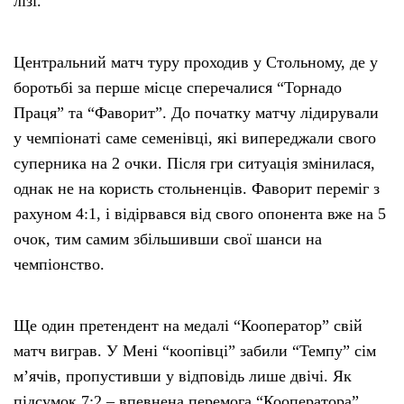
лізі.
Центральний матч туру проходив у Стольному, де у
боротьбі за перше місце сперечалися “Торнадо
Праця” та “Фаворит”. До початку матчу лідирували
у чемпіонаті саме семенівці, які випереджали свого
суперника на 2 очки. Після гри ситуація змінилася,
однак не на користь стольненців. Фаворит переміг з
рахуном 4:1, і відірвався від свого опонента вже на 5
очок, тим самим збільшивши свої шанси на
чемпіонство.
Ще один претендент на медалі “Кооператор” свій
матч виграв. У Мені “коопівці” забили “Темпу” сім
м’ячів, пропустивши у відповідь лише двічі. Як
підсумок 7:2 – впевнена перемога “Кооператора”,