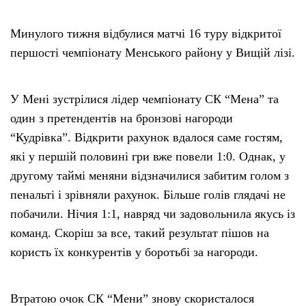
Минулого тижня відбулися матчі 16 туру відкритої
першості чемпіонату Менського району у Вищій лізі.
У Мені зустрілися лідер чемпіонату СК “Мена” та
один з претендентів на бронзові нагороди
“Кудрівка”. Відкрити рахунок вдалося саме гостям,
які у першій половині гри вже повели 1:0. Однак, у
другому таймі меняни відзначилися забитим голом з
пенальті і зрівняли рахунок. Більше голів глядачі не
побачили. Нічия 1:1, навряд чи задовольнила якусь із
команд. Скоріш за все, такий результат пішов на
користь їх конкурентів у боротьбі за нагороди.
Втратою очок СК “Мени” знову скористалося