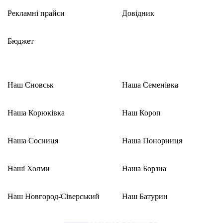
Рекламні прайси
Довідник
Бюджет
Наш Сновськ
Наша Семенівка
Наша Корюківка
Наш Короп
Наша Сосниця
Наша Понорниця
Наші Холми
Наша Борзна
Наш Новгород-Сіверський
Наш Батурин