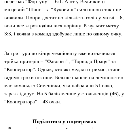
переграв “Фортуну” – 6:1. А от у Величківці
місцевий “Шанс” та “Куковичі” сильнішого так і не
виявили. Попри достатню кількість голів у матчі – 6,
вони все ж розподілилися порівну. Результат матчу
3:3, і кожна з команд здобуває лише по одному очку.
За три тури до кінця чемпіонату вже визначилася
трійка призерів – “Фаворит”, “Торнадо Праця” та
“Кооператор”. Однак, хто які медалі отримає, стане
відомо трохи пізніше. Більше шансів на чемпіонство
має команда з Семенівки, яка набравши 51 очко,
зараз лідирує. На 5 балів менше у стольненців (46), у
“Кооператора” – 43 очки.
Поділитися у соцмережах