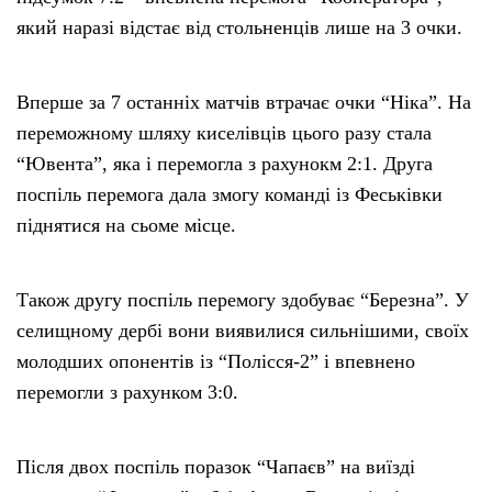
який наразі відстає від стольненців лише на 3 очки.
Вперше за 7 останніх матчів втрачає очки “Ніка”. На
переможному шляху киселівців цього разу стала
“Ювента”, яка і перемогла з рахунокм 2:1. Друга
поспіль перемога дала змогу команді із Феськівки
піднятися на сьоме місце.
Також другу поспіль перемогу здобуває “Березна”. У
селищному дербі вони виявилися сильнішими, своїх
молодших опонентів із “Полісся-2” і впевнено
перемогли з рахунком 3:0.
Після двох поспіль поразок “Чапаєв” на виїзді