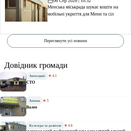
06 Сер 2026 | 10:52
Менська міськрада шукає кошти на
мобільні укриття для Мени та сіл
Переглянути усі новини
Довідник громади
★ 4.1
Автосервіс
СТО
★ 5
Аптеки
Валео
★ 4.6
Культура та дозвілля