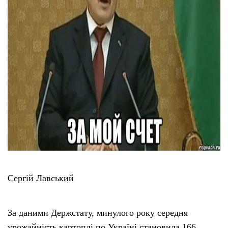
Сергій Лавський
За даними Держстату, минулого року середня
урожайність картоплі по Україні становила 166