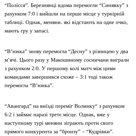
“Полісся”. Березнянці вдома перемогли “Синявку” з
рахунком 7:0 і вийшли на перше місце у турнірній
таблиці. Однак, меняни. які відстають на одне очко,
мають гру у запасі.
“В’юнка” знову перемогла “Десну” з різницею у два
м’ячі. Цього разу у Макошиному сосничани виграли
з рахунком 2:0. У першому колі матч між цими
командами завершився схоже – 3:1 тоді також
перемогла “В’юнка”.
“Авангард” на виїзді переміг Волинку“ з рахунком
6:2 і займає наразі третє місце. Однак, вже у
наступному турі меняни зіграють проти свого
прямого конкурента за “бронзу” – “Кудрівки”.