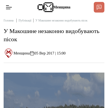
Менщина
Головна
Публікації
У Макошине незаконно видобувають пісок
У Макошине незаконно видобувають
Новини
пісок
Підтримати
Інтерв’ю
Менщина
05 Вер 2017 | 15:00
Тексти
Публікації
Про нас
Бюджет