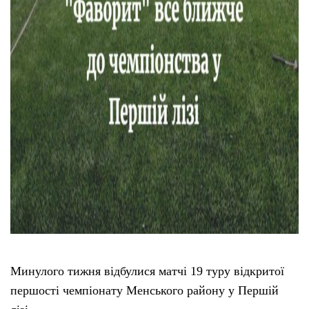
Минулого тижня відбулися матчі 19 туру відкритої
першості чемпіонату Менського району у Першій