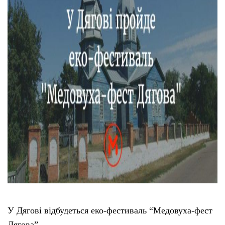
Тендери
Довідник
Контакти
Рекламні прайси
Підтримати «місцевих»
Редакційна політика
Етичний кодекс
У Дягові відбудеться еко-фестиваль “Медовуха-фест
Дягова”