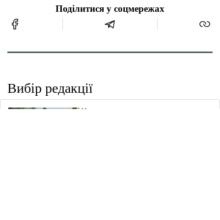
Поділитися у соцмережах
Вибір редакції
08 Сер 2026 | 06:08
Погода в Мені на 08.08.2026
07 Сер 2026 | 17:37
«Хотілося, щоб музей жив». Павло
Супрун — про любов до історії,
роботу в рідному місті та шлях у
волонтерство
07 Сер 2026 | 17:26