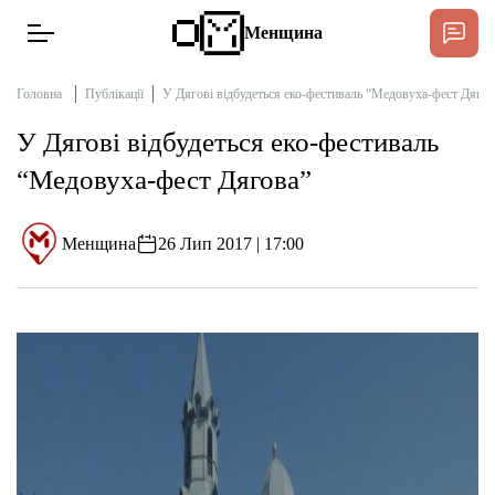
Менщина
Головна
Публікації
У Дягові відбудеться еко-фестиваль “Медовуха-фест Дягов
У Дягові відбудеться еко-фестиваль
Новини
“Медовуха-фест Дягова”
Підтримат
Інтерв’ю
Менщина
26 Лип 2017 | 17:00
Тексти
Публікації
Про нас
Бюджет