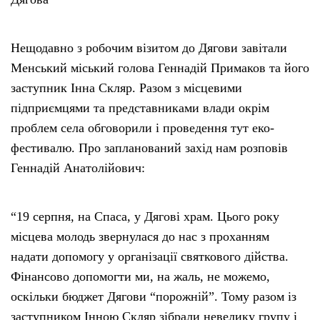
Нещодавно з робочим візитом до Дягови завітали
Менський міський голова Геннадій Примаков та його
заступник Інна Скляр. Разом з місцевими
підприємцями та представниками влади окрім
проблем села обговорили і проведення тут еко-
фестивалю. Про запланований захід нам розповів
Геннадій Анатолійович:
“19 серпня, на Спаса, у Дягові храм. Цього року
місцева молодь звернулася до нас з проханням
надати допомогу у організації святкового дійства.
Фінансово допомогти ми, на жаль, не можемо,
оскільки бюджет Дягови “порожній”. Тому разом із
заступником Інною Скляр зібрали невелику групу і