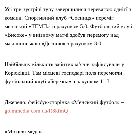
Усі три зустрічі туру завершилися перевагою однієї з
команд. Спортивний клуб «Сосниця» переміг
менський «ТЕМП» із рахунком 5:0. Футбольний клуб
«Високе» у виїзному матчі здобув перемогу над
макошинською «Десною» з рахунком 3:0.
Найбільшу кількість забитих м’ячів зафіксували у
Корюківці. Там місцеві господарі поля перемогли
футбольний клуб «Березна» з рахунком 11:3.
Джерело: фейсбук-сторінка «Менський футбол» –
go.mmedia.com.ua/R8kfmQ
«Місцеві медіа»