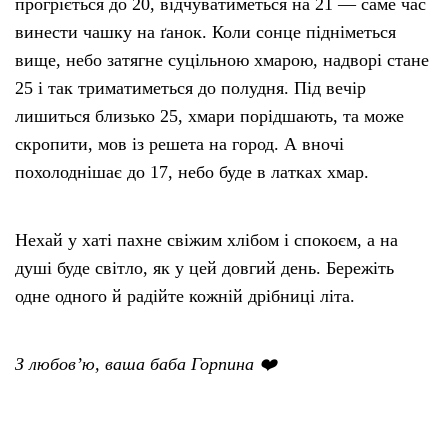
прогріється до 20, відчуватиметься на 21 — саме час
винести чашку на ґанок. Коли сонце підніметься
вище, небо затягне суцільною хмарою, надворі стане
25 і так триматиметься до полудня. Під вечір
лишиться близько 25, хмари порідшають, та може
скропити, мов із решета на город. А вночі
похолоднішає до 17, небо буде в латках хмар.
Нехай у хаті пахне свіжим хлібом і спокоєм, а на
душі буде світло, як у цей довгий день. Бережіть
одне одного й радійте кожній дрібниці літа.
З любов’ю, ваша баба Горпина ❤️