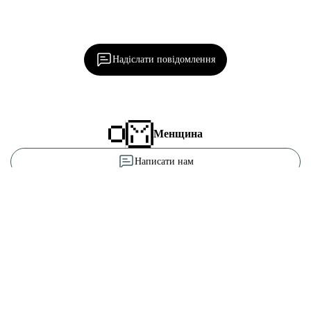
Ділися важливим, став запитання, обговорюй з
редакцією!
Надіслати повідомлення
Менщина
Написати нам
Про нас
Підтримати «місцевих»