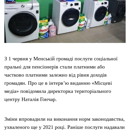
Тендери
Довідник
Контакти
З 1 червня у Менській громаді послуги соціальної
Рекламні прайси
пральні для пенсіонерів стали платними або
частково платними залежно від рівня доходів
Підтримати «місцевих»
громадян. Про це в інтерв’ю виданню «Місцеві
медіа» повідомила директорка територіального
Редакційна політика
центру Наталія Гончар.
Етичний кодекс
Зміни впровадили на виконання норм законодавства,
ухваленого ще у 2021 році. Раніше послуги надавали