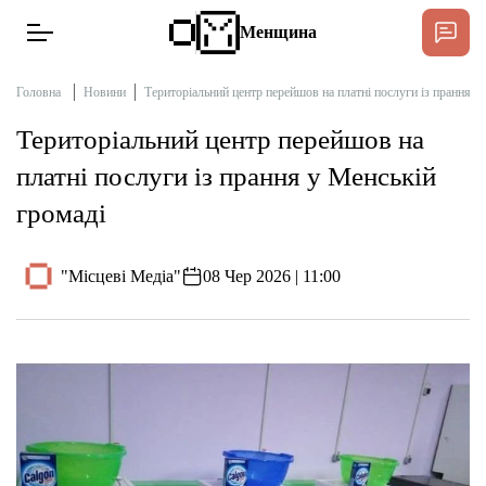
Менщина
Головна
Новини
Територіальний центр перейшов на платні послуги із прання у
Територіальний центр перейшов на
Новини
платні послуги із прання у Менській
Підтримати
громаді
Інтерв’ю
"Місцеві Медіа"
08 Чер 2026 | 11:00
Тексти
Публікації
Про нас
Бюджет