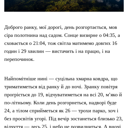
Доброго ранку, мої дорогі, день розгортається, мов
сіра полотнина над садом. Сонце визирне о 04:35, а
сховається о 21:04, тож світла матимемо довгих 16
годин і 29 хвилин — вистачить і на працю, і на
перепочинок.
Найпомітніше нині — суцільна хмарна ковдра, що
триматиметься від ранку й до ночі. Зранку повітря
прогріється до 19, відчуватиметься на всі 20, м’яко й
по-літньому. Коли день розгорнеться, надворі буде
24, а тілом сприйметься як 26 — трохи парко, хоч і
без просвітів угорі. Під вечір зостанеться близько 23,
відчуття — десь 25, і небо не розвидниться. А вночі