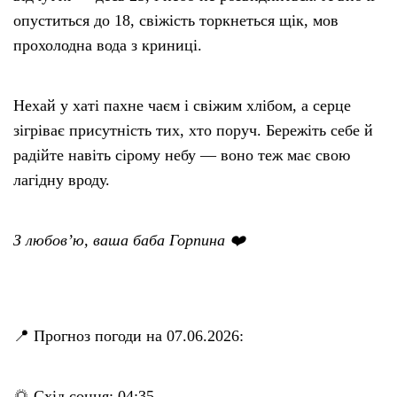
опуститься до 18, свіжість торкнеться щік, мов
прохолодна вода з криниці.
Нехай у хаті пахне чаєм і свіжим хлібом, а серце
зігріває присутність тих, хто поруч. Бережіть себе й
радійте навіть сірому небу — воно теж має свою
лагідну вроду.
З любов’ю, ваша баба Горпина ❤️
📍 Прогноз погоди на 07.06.2026:
🌅 Схід сонця: 04:35