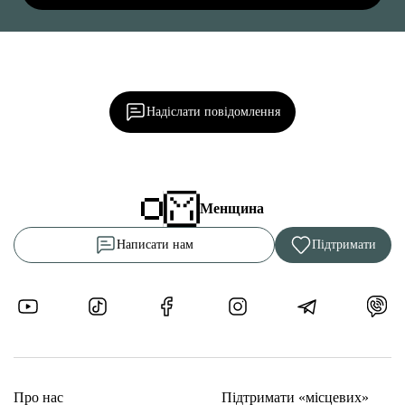
Ділися важливим, став запитання, обговорюй з
редакцією!
Надіслати повідомлення
Менщина
Написати нам
Підтримати
Про нас
Підтримати «місцевих»