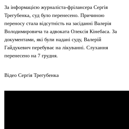
За інформацією журналіста-фрілансера Сергія
Тендери
Трегубенка, суд було перенесено. Причиною
переносу стала відсутність на засіданні Валерія
Довідник
Володимировича та адвоката Олексія Кінебаса. За
документами, які були надані суду, Валерій
Контакти
Гайдукевич перебуває на лікуванні. Слухання
перенесено на 7 грудня.
Рекламні прайси
Відео Сергія Трегубенка
Підтримати «місцевих»
Редакційна політика
Етичний кодекс