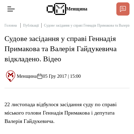
Менщина
Головна
Публікації
Судове засідання у справі Геннадія Примакова та Валерія Г
Судове засідання у справі Геннадія
Новини
Примакова та Валерія Гайдукевича
Підтримат
відкладено. Відео
Інтерв’ю
Менщина
05 Гру 2017 | 15:00
Тексти
Публікації
22 листопада відбулося засідання суду по справі
міського голови Геннадія Примакова і депутата
Про нас
Валерія Гайдукевича.
Бюджет