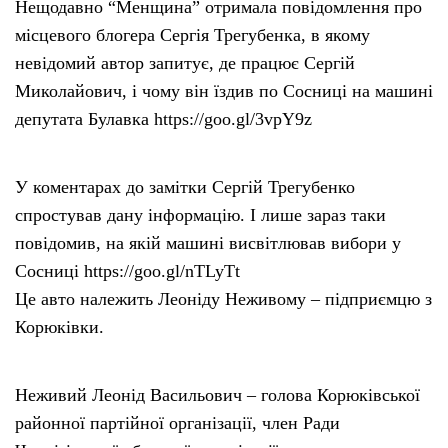
Нещодавно “Менщина” отримала повідомлення про
місцевого блогера Сергія Трегубенка, в якому
невідомий автор запитує, де працює Сергій
Миколайович, і чому він їздив по Сосниці на машині
депутата Булавка https://goo.gl/3vpY9z
У коментарах до замітки Сергій Трегубенко
спростував дану інформацію. І лише зараз таки
повідомив, на якій машині висвітлював вибори у
Сосниці https://goo.gl/nTLyTt
Це авто належить Леоніду Неживому – підприємцю з
Корюківки.
Неживий Леонід Васильович – голова Корюківської
районної партійної організації, член Ради