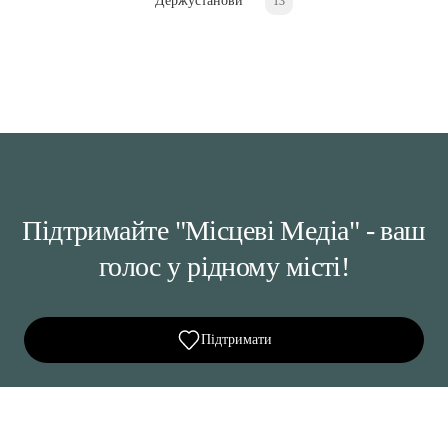
Держустанови
13
Підтримайте "Місцеві Медіа" - ваш
голос у рідному місті!
Підтримати
Ділися важливим, став запитання, обговорюй з
редакцією!