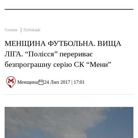
Головна
Публікації
МЕНЩИНА ФУТБОЛЬНА. ВИЩА
ЛІГА. “Полісся” перериває
безпрограшну серію СК “Мени”
Менщина
24 Лип 2017 | 17:01