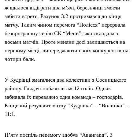
ж вдалося відіграти два м’ячі, березнянці змогли
забити втретє. Рахунок 3:2 протримався до кінця
матчу. Таким чином перемога “Полісся” перервала
безпрограшну серію СК “Мени”, яка складала з
восьми матчів. Проте меняни досі залишаються на
першому місці, випереджаючи своїх конкурентів на
чотири бали.
У Кудрівці змагалися два колективи з Сосницького
району. Глядачі побачили аж 12 голів. Однак
забивала їх переважно одна команда – господарів.
Кінцевий результат матчу “Кудрівка” – “Волинка” –
11:1.
П’яту поспіль перемогу здобув “Авангард”. З