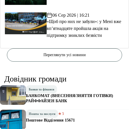
06 Сер 2026 | 16:21
«Щоб про них не забули»: у Мені вже
вп’ятнадцяте пройшла акція на
підтримку зниклих безвісти
Переглянути усі новини
Довідник громади
Банки та фінанси
БАНКОМАТ (ВНЕСЕННЯ/ЗНЯТТЯ ГОТІВКИ)
РАЙФФАЙЗЕН БАНК
★ 5
Пошта та послуги
Поштове Відділення 15671