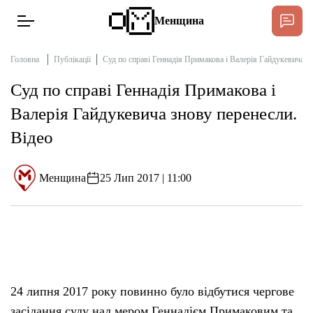
Менщина
Головна
Публікації
Суд по справі Геннадія Примакова і Валерія Гайдукевича з
Суд по справі Геннадія Примакова і
Новини
Валерія Гайдукевича знову перенесли.
Підтримат
Відео
Інтерв’ю
Менщина
25 Лип 2017 | 11:00
Тексти
Публікації
Про нас
24 липня 2017 року повинно було відбутися чергове
Бюджет
засідання суду над мером Геннадієм Примаковим та