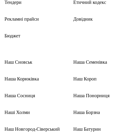
Тендери
Етичний кодекс
Рекламні прайси
Довідник
Бюджет
Наш Сновськ
Наша Семенівка
Наша Корюківка
Наш Короп
Наша Сосниця
Наша Понорниця
Наші Холми
Наша Борзна
Наш Новгород-Сіверський
Наш Батурин