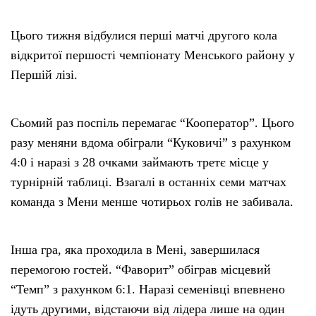
Цього тижня відбулися перші матчі другого кола
відкритої першості чемпіонату Менського району у
Першій лізі.
Сьомий раз поспіль перемагає “Кооператор”. Цього
разу меняни вдома обіграли “Куковичі” з рахунком
4:0 і наразі з 28 очками займають третє місце у
турнірній таблиці. Взагалі в останніх семи матчах
команда з Мени менше чотирьох голів не забивала.
Інша гра, яка проходила в Мені, завершилася
перемогою гостей. “Фаворит” обіграв місцевий
“Темп” з рахунком 6:1. Наразі семенівці впевнено
ідуть другими, відстаючи від лідера лише на один