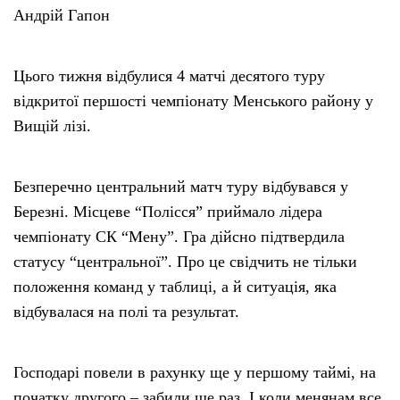
Андрій Гапон
Цього тижня відбулися 4 матчі десятого туру
відкритої першості чемпіонату Менського району у
Вищій лізі.
Безперечно центральний матч туру відбувався у
Березні. Місцеве “Полісся” приймало лідера
чемпіонату СК “Мену”. Гра дійсно підтвердила
статусу “центральної”. Про це свідчить не тільки
положення команд у таблиці, а й ситуація, яка
відбувалася на полі та результат.
Господарі повели в рахунку ще у першому таймі, на
початку другого – забили ще раз. І коли менянам все