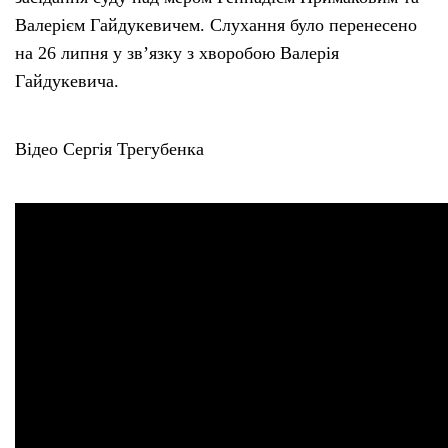
Валерієм Гайдукевичем. Слухання було перенесено
Тендери
на 26 липня у зв’язку з хворобою Валерія
Гайдукевича.
Довідник
Відео Сергія Трегубенка
Контакти
Рекламні прайси
Підтримати «місцевих»
Редакційна політика
Етичний кодекс