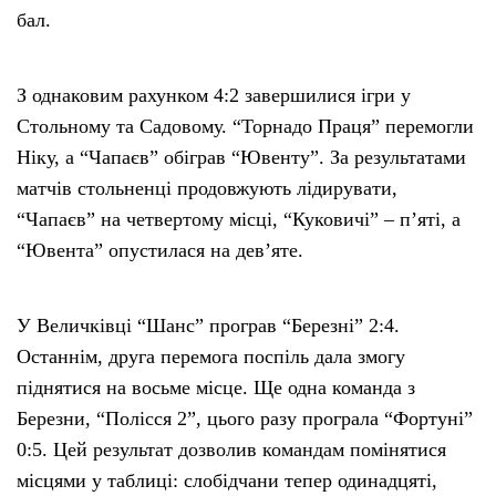
бал.
З однаковим рахунком 4:2 завершилися ігри у
Стольному та Садовому. “Торнадо Праця” перемогли
Ніку, а “Чапаєв” обіграв “Ювенту”. За результатами
матчів стольненці продовжують лідирувати,
“Чапаєв” на четвертому місці, “Куковичі” – п’яті, а
“Ювента” опустилася на дев’яте.
У Величківці “Шанс” програв “Березні” 2:4.
Останнім, друга перемога поспіль дала змогу
піднятися на восьме місце. Ще одна команда з
Березни, “Полісся 2”, цього разу програла “Фортуні”
0:5. Цей результат дозволив командам помінятися
місцями у таблиці: слобідчани тепер одинадцяті,