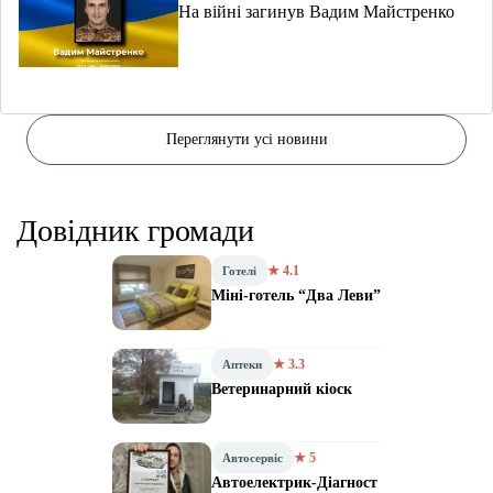
На війні загинув Вадим Майстренко
Переглянути усі новини
Довідник громади
★ 4.1
Готелі
Міні-готель “Два Леви”
★ 3.3
Аптеки
Ветеринарний кіоск
★ 5
Автосервіс
Автоелектрик-Діагност