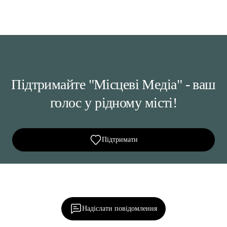
Підтримайте "Місцеві Медіа" - ваш
голос у рідному місті!
Підтримати
Ділися важливим, став запитання, обговорюй з
редакцією!
Надіслати повідомлення