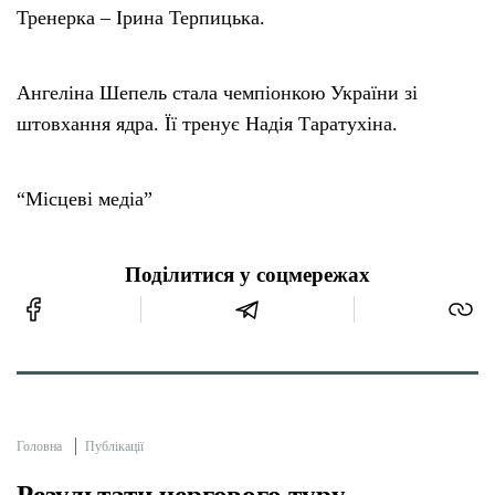
Тренерка – Ірина Терпицька.
Ангеліна Шепель стала чемпіонкою України зі
штовхання ядра. Її тренує Надія Таратухіна.
“Місцеві медіа”
Поділитися у соцмережах
Головна
Публікації
Результати чергового туру