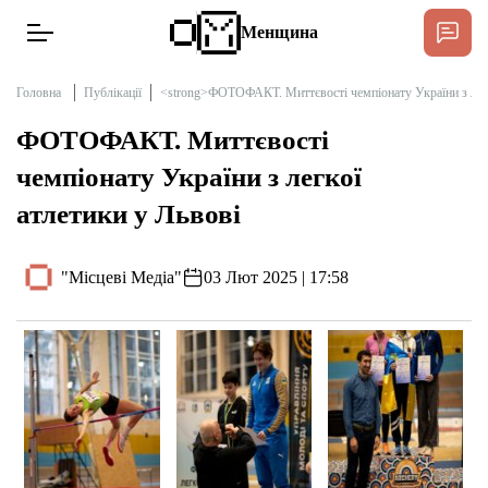
Менщина
Головна
Публікації
<strong>ФОТОФАКТ. Миттєвості чемпіонату України з легк
ФОТОФАКТ. Миттєвості
Новини
чемпіонату України з легкої
Підтримати
атлетики у Львові
Інтерв’ю
"Місцеві Медіа"
03 Лют 2025 | 17:58
Тексти
Публікації
Про нас
Бюджет