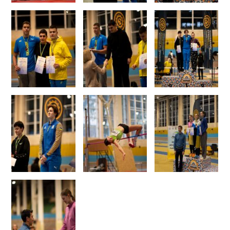
Тендери
Довідник
Контакти
Рекламні прайси
Підтримати «місцевих»
Редакційна політика
Етичний кодекс