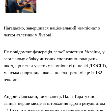
Нагадаємо, завершився національний чемпіонат з
легкої атлетики у Львові.
Як повідомляє федерація легкої атлетики України, у
загальному обліку дитячих спортивно-юнацьких
шкіл, що взяли участь у чемпіонаті (а це 44 ДЮСШ),
менська спортивна школа посіла третє місце із 132
очками.
Андрій Лавський, вихованець Надії Таратухіної,
зайняв перше місце зі штовхання ядра з результатом
17,16 м та виконав нормативи кандидата в майстри