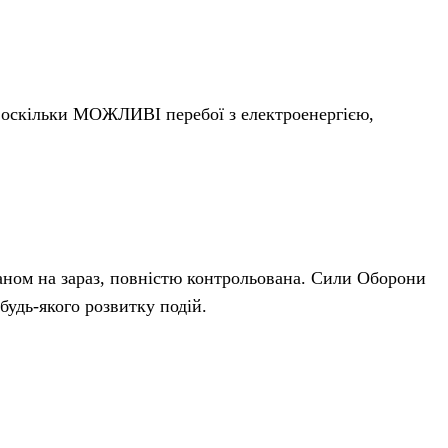
, оскільки МОЖЛИВІ перебої з електроенергією,
таном на зараз, повністю контрольована. Сили Оборони
будь-якого розвитку подій.
 прикордонні регіону ситуація також під повним
и наступальних дій з боку території Білорусі та РФ —