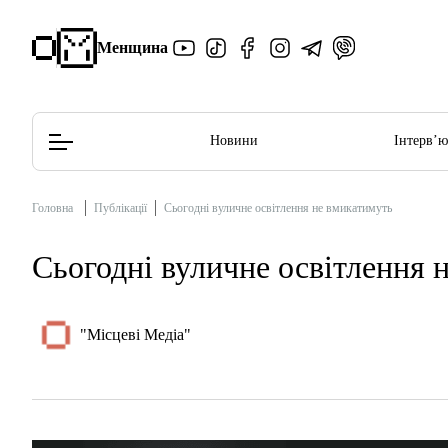
Менщина
Новини
Інтерв’
Головна
Публікації
Сьогодні вуличне освітлення не вмикатимуть
Редакційна політика
Етичний кодекс
Сьогодні вуличне освітлення 
"Місцеві Медіа"