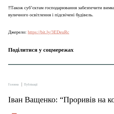
‼️Також суб’єктам господарювання забезпечити вимкн
вуличного освітлення і підсвічені будівель.
Джерело:
https://bit.ly/3EDeuRc
Поділитися у соцмережах
Головна
Публікації
Іван Ващенко: “Проривів на к