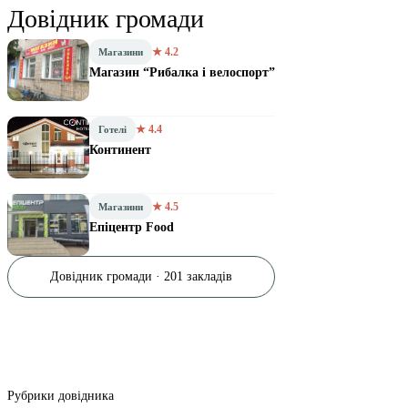
Довідник громади
★ 4.2
Магазини
Магазин “Рибалка і велоспорт”
★ 4.4
Готелі
Континент
★ 4.5
Магазини
Епіцентр Food
Довідник громади · 201 закладів
Рубрики довідника