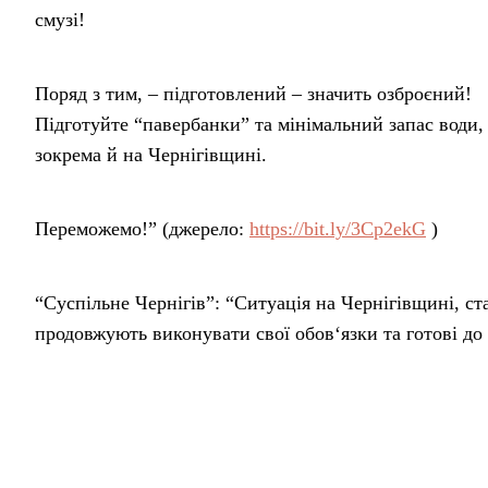
смузі!
Поряд з тим, – підготовлений – значить озброєний!
Підготуйте “павербанки” та мінімальний запас води
зокрема й на Чернігівщині.
Переможемо!” (джерело:
https://bit.ly/3Cp2ekG
)
“Суспільне Чернігів”: “Ситуація на Чернігівщині, с
продовжують виконувати свої обов‘язки та готові до 
Про це “Суспільному” повідомили в ОК “Північ”. На
контролем ДПСУ та ЗСУ, змін не зазнала. Проривів ч
не зафіксовано” (джерело:
https://bit.ly/3CHKWkf
)