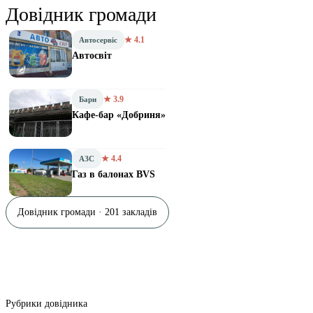
Довідник громади
★ 4.1
Автосервіс
Автосвіт
★ 3.9
Бари
Кафе-бар «Добриня»
★ 4.4
АЗС
Газ в балонах BVS
Довідник громади · 201 закладів
Рубрики довідника