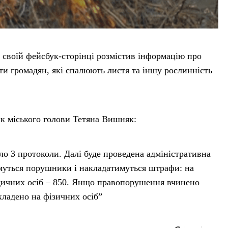
 своїй фейсбук-сторінці розмістив інформацію про
ти громадян, які спалюють листя та іншу рослинність
к міського голови Тетяна Вишняк:
ло 3 протоколи. Далі буде проведена адміністративна
имуться порушники і накладатимуться штрафи: на
идичних осіб – 850. Янщо правопорушення вчинено
кладено на фізичних осіб”