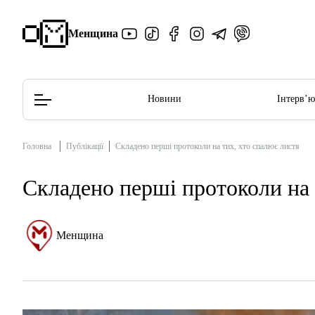
Менщина
Новини
Інтерв’
Головна
Публікації
Складено перші протоколи на тих, хто спалює листя
Редакційна політика
Етичний кодекс
Складено перші протоколи на 
Менщина