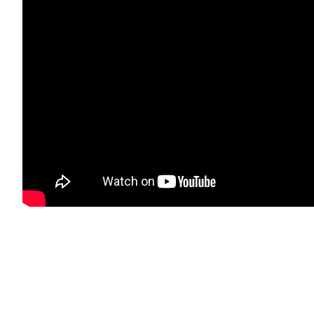
“Наразі дві тримаю тобі, друже, новини
Одна є позитивна, але друга ні
Я почну з поганої усім чортам на зло
Все, що могло піти не так, так і пішло…”