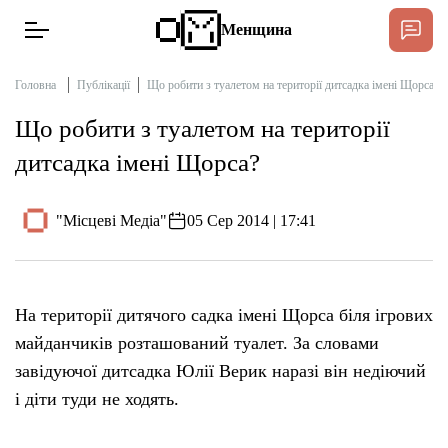
Менщина
Головна
Публікації
Що робити з туалетом на території дитсадка імені Щорса?
Що робити з туалетом на території
Новини
дитсадка імені Щорса?
Підтримати
Інтерв’ю
"Місцеві Медіа"
05 Сер 2014 | 17:41
Тексти
На території дитячого садка імені Щорса біля ігрових
Публікації
майданчиків розташований туалет. За словами
завідуючої дитсадка Юлії Верик наразі він недіючий
Про нас
і діти туди не ходять.
Бюджет