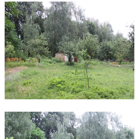
Тендери
Довідник
Контакти
Рекламні прайси
Підтримати «місцевих»
Редакційна політика
Етичний кодекс