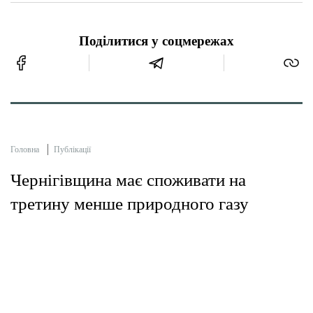
Поділитися у соцмережах
Головна
Публікації
Чернігівщина має споживати на
третину менше природного газу
Менщина
05 Сер 2014 | 12:51
За інформацією Облдержадміністрації протягом