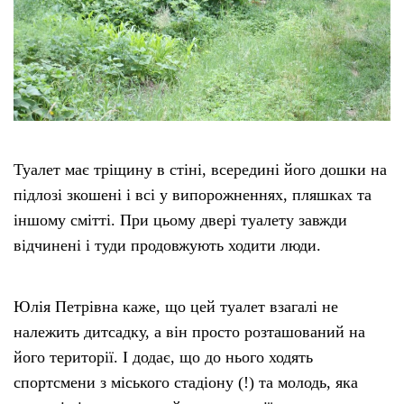
Туалет має тріщину в стіні, всередині його дошки на
підлозі зкошені і всі у випорожненнях, пляшках та
іншому смітті. При цьому двері туалету завжди
відчинені і туди продовжують ходити люди.
Юлія Петрівна каже, що цей туалет взагалі не
належить дитсадку, а він просто розташований на
його території. І додає, що до нього ходять
спортсмени з міського стадіону (!) та молодь, яка