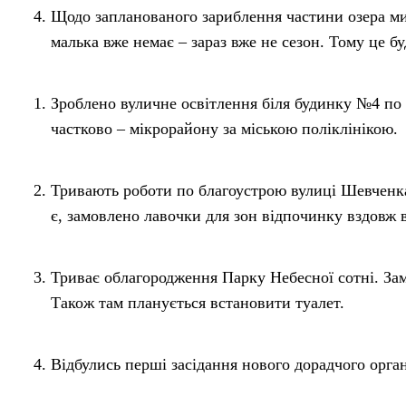
Щодо запланованого зариблення частини озера ми 
малька вже немає – зараз вже не сезон. Тому це б
Зроблено вуличне освітлення біля будинку №4 по 
частково – мікрорайону за міською поліклінікою.
Тривають роботи по благоустрою вулиці Шевченка
є, замовлено лавочки для зон відпочинку вздовж в
Триває облагородження Парку Небесної сотні. Зам
Також там планується встановити туалет.
Відбулись перші засідання нового дорадчого орган