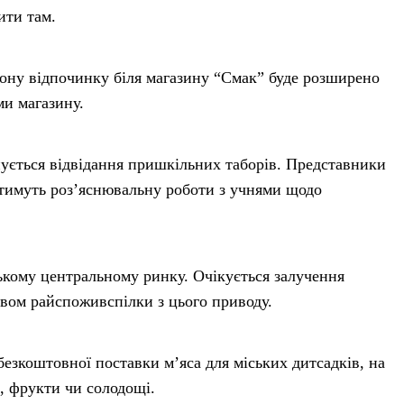
ити там.
зону відпочинку біля магазину “Смак” буде розширено
ми магазину.
нується відвідання пришкільних таборів. Представники
тимуть роз’яснювальну роботи з учнями щодо
ькому центральному ринку. Очікується залучення
твом райспоживспілки з цього приводу.
езкоштовної поставки м’яса для міських дитсадків, на
, фрукти чи солодощі.