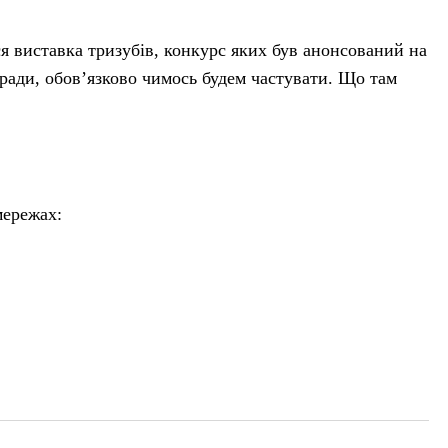
я виставка тризубів, конкурс яких був анонсований на
 ради, обов’язково чимось будем частувати. Що там
мережах: