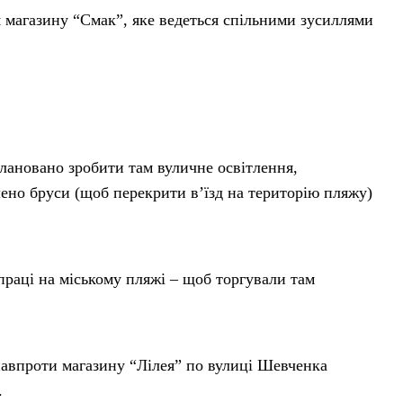
 магазину “Смак”, яке ведеться спільними зусиллями
лановано зробити там вуличне освітлення,
лено бруси (щоб перекрити в’їзд на територію пляжу)
праці на міському пляжі – щоб торгували там
авпроти магазину “Лілея” по вулиці Шевченка
.