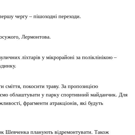
першу чергу – пішоходні переходи.
осужого, Лермонтова.
личних ліхтарів у мікрорайоні за поліклінікою –
удинку.
 сміття, покосити траву. За пропозицією
уємо облаштувати у парку спортивний майданчик. Для
ливості, фрагменти атракціонів, які будуть
арк Шевченка планують відремонтувати. Також