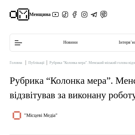
Менщина
Новини
Інтерв’
Головна
Публікації
Рубрика “Колонка мера”. Менський міський голова відзв
Редакційна політика
Етичний кодекс
Рубрика “Колонка мера”. Мен
відзвітував за виконану роботу
"Місцеві Медіа"