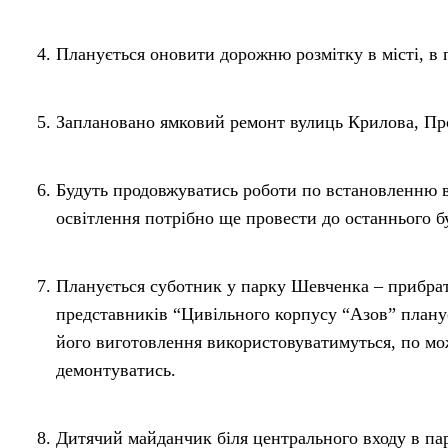
Планується оновити дорожню розмітку в місті, в 
Заплановано ямковий ремонт вулиць Крилова, Пр
Будуть продовжуватись роботи по встановленню ву
освітлення потрібно ще провести до останнього б
Планується суботник у парку Шевченка – прибрати
представників “Цивільного корпусу “Азов” план
його виготовлення використовуватимуться, по мож
демонтуватись.
Дитячий майданчик біля центрального входу в п