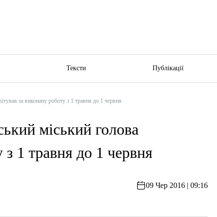
ю
Тексти
Публікації
ітував за виконану роботу з 1 травня до 1 червня
ський міський голова
 з 1 травня до 1 червня
09 Чер 2016 | 09:16