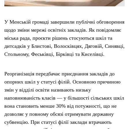
У Менській громаді завершили публічні обговорення
щодо зміни мережі освітніх закладів. Як повідомляє
міська рада, проєкти рішень стосуються шкіл та
дитсадків у Блистові, Волосківцях, Дяговій, Синявці,
Стольному, Феськівці, Бірківці та Киселівці.
Реорганізація передбачає приєднання закладів до
опорних шкіл у статусі філій. Основною причиною
змін у відділі освіти називають низьку
наповнюваність класів — у більшості сільських шкіл
вона становить менше 30% від потужності, що не
дозволяє у повному обсязі отримувати державну
субвенцію. При статусі філії заклади втрачають