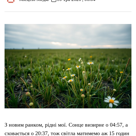
З новим ранком, рідні мої. Сонце визирне о 04:57, а
сховається о 20:37, тож світла матимемо аж 15 годин