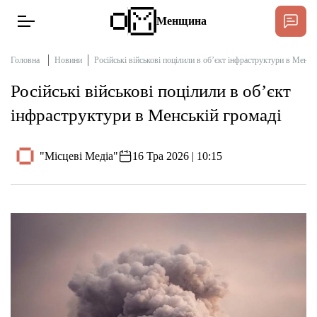
Менщина
Головна
Новини
Російські військові поцілили в об’єкт інфраструктури в Менсь
Російські військові поцілили в об’єкт
Новини
інфраструктури в Менській громаді
Підтримати
Інтерв’ю
"Місцеві Медіа"
16 Тра 2026 | 10:15
Тексти
Публікації
Про нас
Бюджет