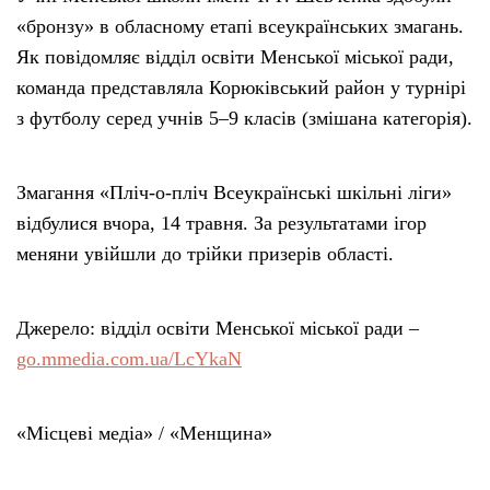
«бронзу» в обласному етапі всеукраїнських змагань.
Як повідомляє відділ освіти Менської міської ради,
команда представляла Корюківський район у турнірі
з футболу серед учнів 5–9 класів (змішана категорія).
Змагання «Пліч-о-пліч Всеукраїнські шкільні ліги»
відбулися вчора, 14 травня. За результатами ігор
меняни увійшли до трійки призерів області.
Джерело: відділ освіти Менської міської ради –
go.mmedia.com.ua/LcYkaN
«Місцеві медіа» / «Менщина»