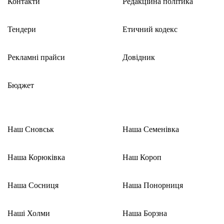
Контакти
Редакційна політика
Тендери
Етичний кодекс
Рекламні прайси
Довідник
Бюджет
Наш Сновськ
Наша Семенівка
Наша Корюківка
Наш Короп
Наша Сосниця
Наша Понорниця
Наші Холми
Наша Борзна