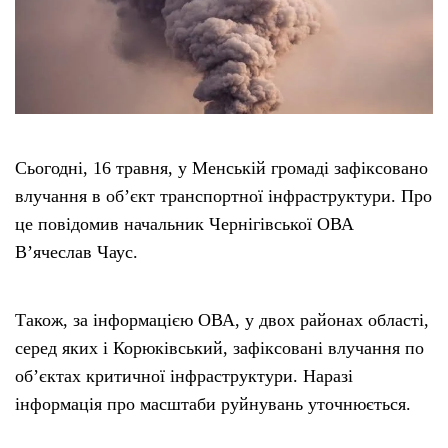
Тендери
Довідник
Контакти
Сьогодні, 16 травня, у Менській громаді зафіксовано
влучання в обʼєкт транспортної інфраструктури. Про
Рекламні прайси
це повідомив начальник Чернігівської ОВА
В’ячеслав Чаус.
Підтримати «місцевих»
Також, за інформацією ОВА, у двох районах області,
Редакційна політика
серед яких і Корюківський, зафіксовані влучання по
обʼєктах критичної інфраструктури. Наразі
Етичний кодекс
інформація про масштаби руйнувань уточнюється.