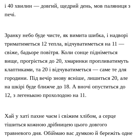
і 40 хвилин — довгий, щедрий день, мов паляниця з
печі.
Зранку небо буде чисте, як вимита шибка, і надворі
триматиметься 12 тепла, відчуватиметься на 11 —
свіже, бадьоре повітря. Коли сонце підніметься
вище, прогріється до 20, хмаринки пропливатимуть
клаптиками, та 20 і відчуватиметься — саме те для
городини. Під вечір знову ясніше, лишиться 20, але
на шкірі буде ближче до 18. А вночі опуститься до
12, з легенькою прохолодою на 11.
Хай у хаті пахне чаєм і свіжим хлібом, а серце
тішиться кожною дрібницею цього довгого
травневого дня. Обіймаю вас думкою й бережіть одне