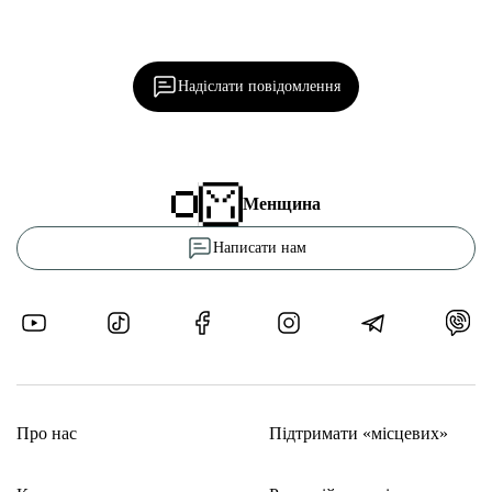
Ділися важливим, став запитання, обговорюй з
редакцією!
Надіслати повідомлення
Менщина
Написати нам
Про нас
Підтримати «місцевих»