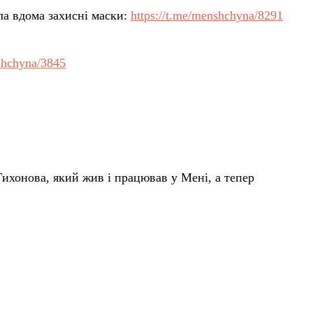
а вдома захисні маски:
https://t.me/menshchyna/8291
nshchyna/3845
хонова, який жив і працював у Мені, а тепер