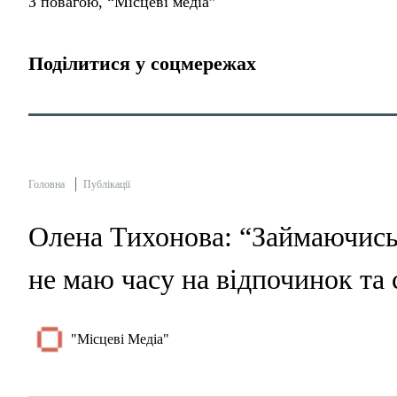
З повагою, “Місцеві медіа”
Поділитися у соцмережах
Головна
Публікації
Олена Тихонова: “Займаючись
не маю часу на відпочинок та
"Місцеві Медіа"