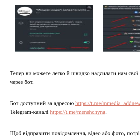
Тепер ви можете легко й швидко надсилати нам свої 
через бот.
Бот доступний за адресою
https://t.me/mmedia_addne
Telegram-каналі
https://t.me/menshchyna
.
Щоб відправити повідомлення, відео або фото, потріб