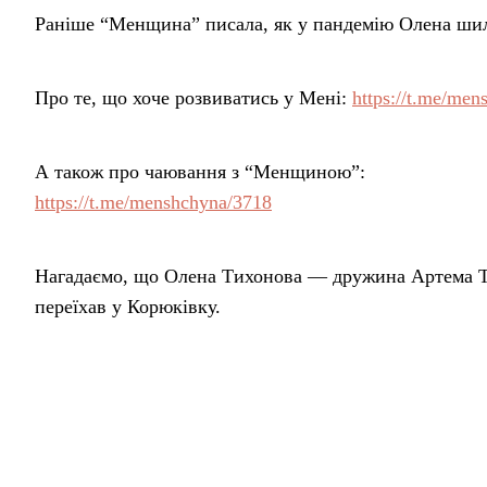
Раніше “Менщина” писала, як у пандемію Олена шил
Про те, що хоче розвиватись у Мені:
https://t.me/me
А також про чаювання з “Менщиною”:
https://t.me/menshchyna/3718
Нагадаємо, що Олена Тихонова — дружина Артема Ти
переїхав у Корюківку.
Ольга Довженко, “Місцеві медіа”
Поділитися у соцмережах