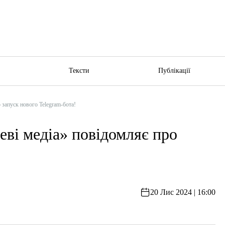
ю
Тексти
Публікації
 запуск нового Telegram-бота!
еві медіа» повідомляє про
20 Лис 2024 | 16:00