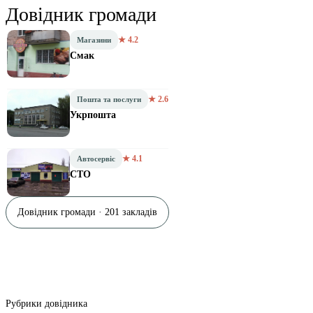
Довідник громади
★ 4.2
Магазини
Смак
★ 2.6
Пошта та послуги
Укрпошта
★ 4.1
Автосервіс
СТО
Довідник громади · 201 закладів
Рубрики довідника