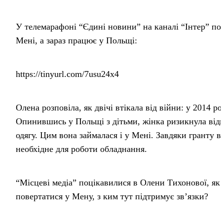
У телемарафоні “Єдині новини” на каналі “Інтер” п
Мені, а зараз працює у Польщі:
https://tinyurl.com/7usu24x4
Олена розповіла, як двічі втікала від війни: у 2014
Опинившись у Польщі з дітьми, жінка ризикнула від
одягу. Цим вона займалася і у Мені. Завдяки гранту в
необхідне для роботи обладнання.
“Місцеві медіа” поцікавилися в Олени Тихонової, як 
повертатися у Мену, з ким тут підтримує зв’язки?