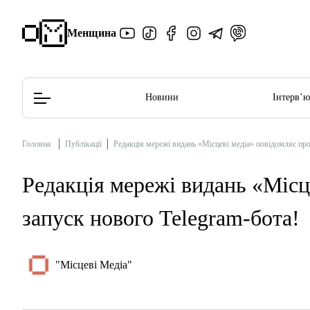
Менщина
Новини
Інтерв’
Головна
Публікації
Редакція мережі видань «Місцеві медіа» повідомляє про
Редакційна політика
Етичний кодекс
Редакція мережі видань «Місц
запуск нового Telegram-бота!
"Місцеві Медіа"