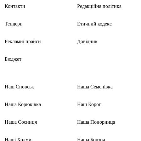
Контакти
Редакційна політика
Тендери
Етичний кодекс
Рекламні прайси
Довідник
Бюджет
Наш Сновськ
Наша Семенівка
Наша Корюківка
Наш Короп
Наша Сосниця
Наша Понорниця
Наші Холми
Наша Борзна