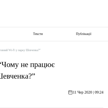
ю
Тексти
Публікації
ний Wi-Fi у парку Шевченка?”
ому не працює
Шевченка?”
11 Чер 2020 | 09:24