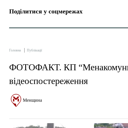
Поділитися у соцмережах
Головна
Публікації
ФОТОФАКТ. КП “Менакомунпо
відеоспостереження
Менщина