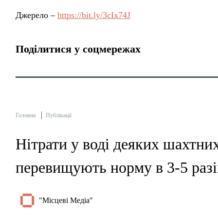
Джерело –
https://bit.ly/3cIx74J
Поділитися у соцмережах
Головна
Публікації
Нітрати у воді деяких шахтни
перевищують норму в 3-5 разі
"Місцеві Медіа"