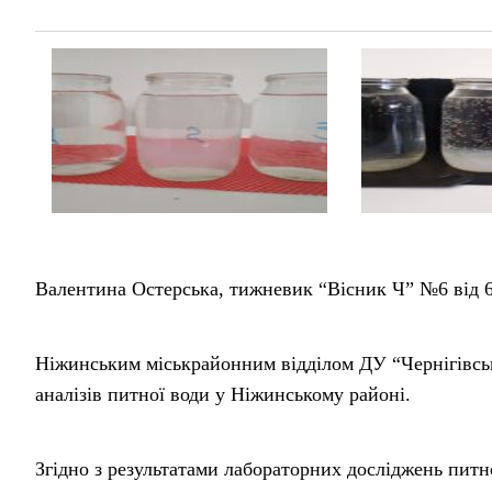
Валентина Остерська, тижневик “Вісник Ч” №6 від 6
Ніжинським міськрайонним відділом ДУ “Чернігівсь
аналізів питної води у Ніжинському районі.
Згідно з результатами лабораторних досліджень питно