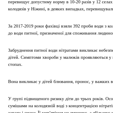
перевищує допустиму норму в 10-20 разів у 12 селах
колодязів у Ніжині, в деяких випадках, перевищувал
За 2017-2019 роки фахівці взяли 392 проби води з ко
до води питної, призначеної для споживання людино
Забруднення питної води нітратами викликає небезп
дітей. Симптоми хвороби у малюків проявляються у в
стопах.
Вона викликає у дітей блювання, пронос, у важких в
У групі підвищеного ризику діти до трьох років. О
сумішами на колодязній воді з концентрацією нітратів
запаху і смаку. Її кип’ятіння не зменшує, а збільшу