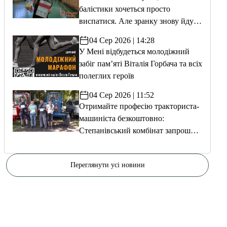
балістики хочеться просто
виспатися. Але зранку знову йду
тренуватися»
04 Сер 2026 | 14:28
У Мені відбудеться молодіжний
забіг пам’яті Віталія Горбача та всіх
полеглих героїв
04 Сер 2026 | 11:52
Отримайте професію тракториста-
машиніста безкоштовно:
Степанівський комбінат запрошує
на навчання
Переглянути усі новини