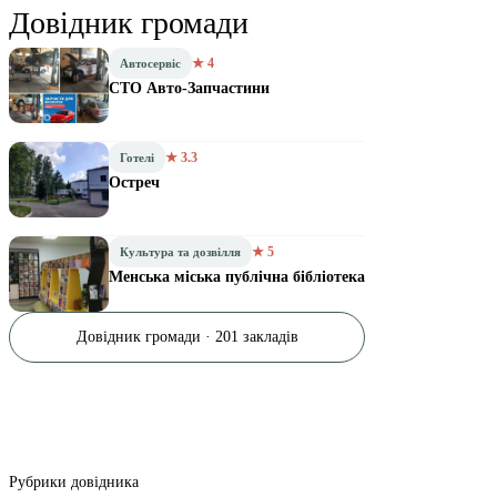
Довідник громади
★ 4
Автосервіс
СТО Авто-Запчастини
★ 3.3
Готелі
Остреч
★ 5
Культура та дозвілля
Менська міська публічна бібліотека
Довідник громади · 201 закладів
Рубрики довідника