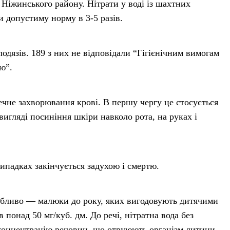
 Ніжинського району. Нітрати у воді із шахтних
и допустиму норму в 3-5 разів.
лодязів. 189 з них не відповідали “Гігієнічним вимогам
ю”.
ечне захворювання крові. В першу чергу це стосується
игляді посиніння шкіри навколо рота, на руках і
ипадках закінчується задухою і смертю.
собливо — малюки до року, яких вигодовують дитячими
 понад 50 мг/куб. дм. До речі, нітратна вода без
є концентрацію речовин, що отруюють організм дитини,