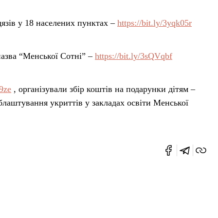
язів у 18 населених пунктах –
https://bit.ly/3yqk05r
азва “Менської Сотні” –
https://bit.ly/3sQVqbf
u9ze
, організували збір коштів на подарунки дітям –
облаштування укриттів у закладах освіти Менської