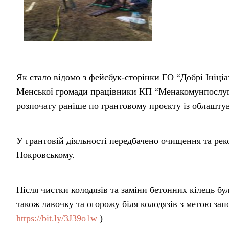
Як стало відомо з фейсбук-сторінки ГО “Добрі Ініці
Менської громади працівники КП “Менакомунпослуг
розпочату раніше по грантовому проєкту із облашту
У грантовій діяльності передбачено очищення та реко
Покровському.
Після чистки колодязів та заміни бетонних кілець бу
також лавочку та огорожу біля колодязів з метою зап
https://bit.ly/3J39o1w
)