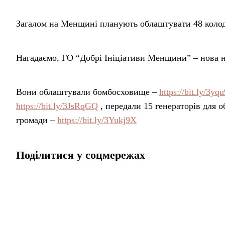
Загалом на Менщині планують облаштувати 48 колод
Нагадаємо, ГО “Добрі Ініціативи Менщини” – нова н
Вони облаштували бомбосховище –
https://bit.ly/3yq
https://bit.ly/3JsRqGQ
, передали 15 генераторів для 
громади –
https://bit.ly/3Yukj9X
Поділитися у соцмережах
Головна
Публікації