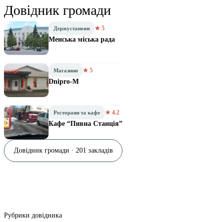
Довідник громади
★ 5
Держустанови
Менська міська рада
★ 5
Магазини
Dnipro-M
★ 4.2
Ресторани та кафе
Кафе “Пивна Станція”
Довідник громади · 201 закладів
Рубрики довідника