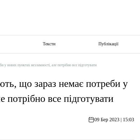
ю
Тексти
Публікації
 у нових пунктах незламності, але потрібно все підготувати
ть, що зараз немає потреби у
е потрібно все підготувати
09 Бер 2023 | 15:03