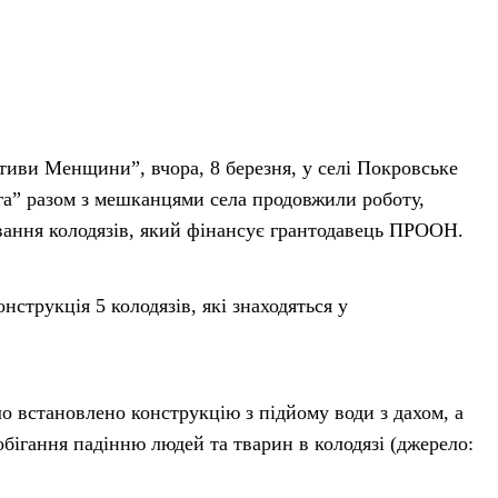
ативи Менщини”, вчора, 8 березня, у селі Покровське
а” разом з мешканцями села продовжили роботу,
вання колодязів, який фінансує грантодавець ПРООН.
нструкція 5 колодязів, які знаходяться у
ло встановлено конструкцію з підйому води з дахом, а
обігання падінню людей та тварин в колодязі (джерело: