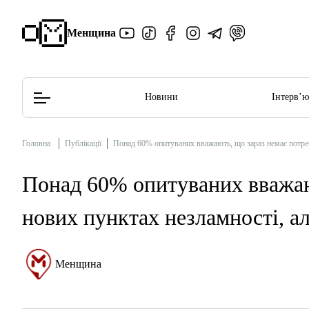
Менщина
Новини
Інтерв’
Головна
Публікації
Понад 60% опитуваних вважають, що зараз немає потреби
Редакційна політика
Етичний кодекс
Понад 60% опитуваних вважаю
нових пунктах незламності, ал
Менщина