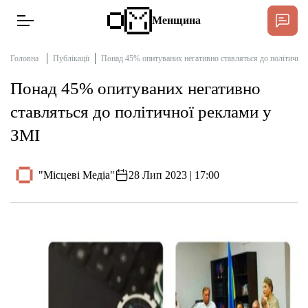
Менщина
Головна
Публікації
Понад 45% опитуваних негативно ставляться до політичної
Понад 45% опитуваних негативно
Новини
ставляться до політичної реклами у
Підтримати
ЗМІ
Інтерв’ю
"Місцеві Медіа"
28 Лип 2023 | 17:00
Тексти
Публікації
Про нас
Бюджет