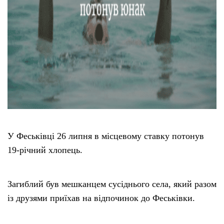
У Феськівці 26 липня в місцевому ставку потонув
19-річний хлопець.
Загиблий був мешканцем сусіднього села, який разом
із друзями приїхав на відпочинок до Феськівки.