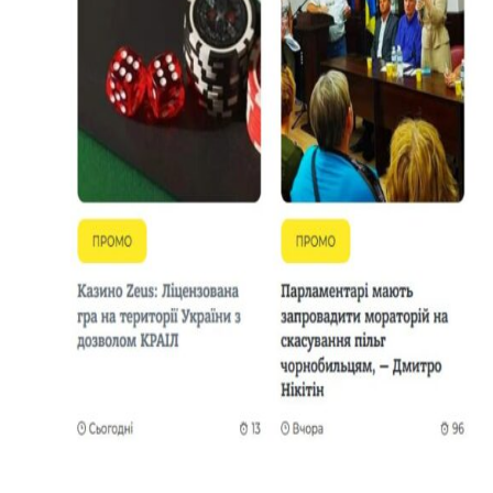
Тендери
Довідник
Контакти
Рекламні прайси
Підтримати «місцевих»
Редакційна політика
Етичний кодекс