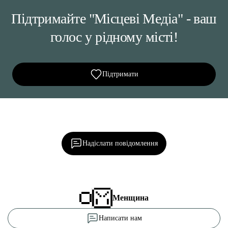
Підтримайте "Місцеві Медіа" - ваш
голос у рідному місті!
Підтримати
Ділися важливим, став запитання, обговорюй з
редакцією!
Надіслати повідомлення
Менщина
Написати нам