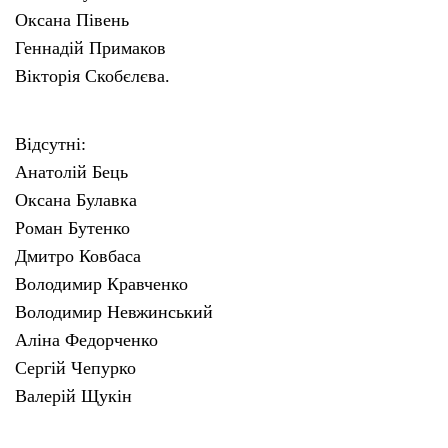
Оксана Півень
Геннадій Примаков
Вікторія Скобєлєва.
Відсутні:
Анатолій Бець
Оксана Булавка
Роман Бутенко
Дмитро Ковбаса
Володимир Кравченко
Володимир Невжинський
Аліна Федорченко
Сергій Чепурко
Валерій Щукін