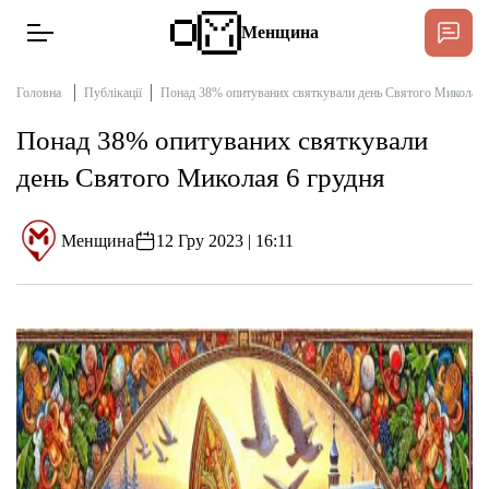
Менщина
Головна
Публікації
Понад 38% опитуваних святкували день Святого Миколая 
Понад 38% опитуваних святкували
Новини
день Святого Миколая 6 грудня
Підтримати
Інтерв’ю
Менщина
12 Гру 2023 | 16:11
Тексти
Публікації
Про нас
Бюджет