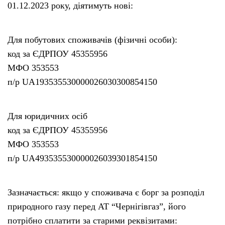
01.12.2023 року, діятимуть нові:
Для побутових споживачів (фізичні особи):
код за ЄДРПОУ 45355956
МФО 353553
п/р UA193535530000026030300854150
Для юридичних осіб
код за ЄДРПОУ 45355956
МФО 353553
п/р UA493535530000026039301854150
Зазначається: якщо у споживача є борг за розподіл
природного газу перед АТ “Чернігівгаз”, його
потрібно сплатити за старими реквізитами: