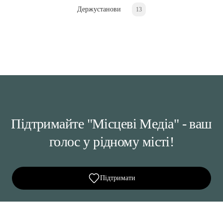
Держустанови
13
Підтримайте "Місцеві Медіа" - ваш
голос у рідному місті!
Підтримати
Ділися важливим, став запитання, обговорюй з