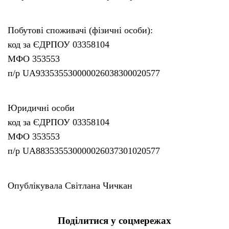
Побутові споживачі (фізичні особи):
код за ЄДРПОУ 03358104
МФО 353553
п/р UA933535530000026038300020577
Юридичні особи
код за ЄДРПОУ 03358104
МФО 353553
п/р UA883535530000026037301020577
Опублікувала Світлана Чичкан
Поділитися у соцмережах