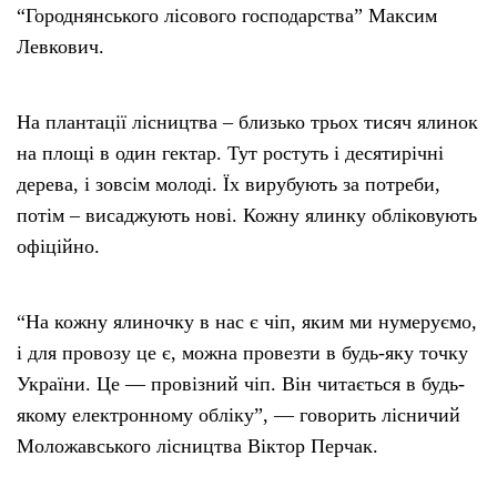
“Городнянського лісового господарства” Максим
Левкович.
На плантації лісництва – близько трьох тисяч ялинок
на площі в один гектар. Тут ростуть і десятирічні
дерева, і зовсім молоді. Їх вирубують за потреби,
потім – висаджують нові. Кожну ялинку обліковують
офіційно.
“На кожну ялиночку в нас є чіп, яким ми нумеруємо,
і для провозу це є, можна провезти в будь-яку точку
України. Це — провізний чіп. Він читається в будь-
якому електронному обліку”, — говорить лісничий
Моложавського лісництва Віктор Перчак.