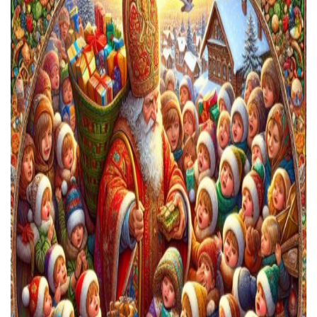
Тендери
Довідник
Контакти
Рекламні прайси
Підтримати «місцевих»
Редакційна політика
Етичний кодекс