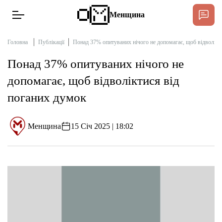
Менщина
Головна
Публікації
Понад 37% опитуваних нічого не допомагає, щоб відволікт
Понад 37% опитуваних нічого не
Новини
допомагає, щоб відволіктися від
Підтримат
поганих думок
Інтерв’ю
Менщина
15 Січ 2025 | 18:02
Тексти
Публікації
Про нас
Бюджет