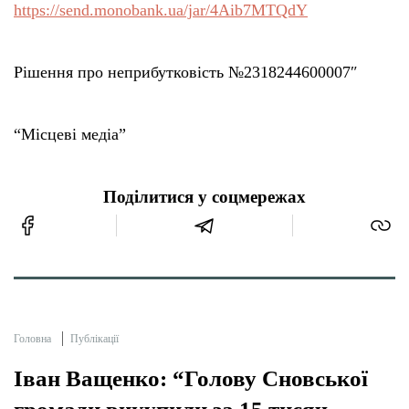
https://send.monobank.ua/jar/4Aib7MTQdY
Рішення про неприбутковість №2318244600007″
“Місцеві медіа”
Поділитися у соцмережах
Головна
Публікації
Іван Ващенко: “Голову Сновської