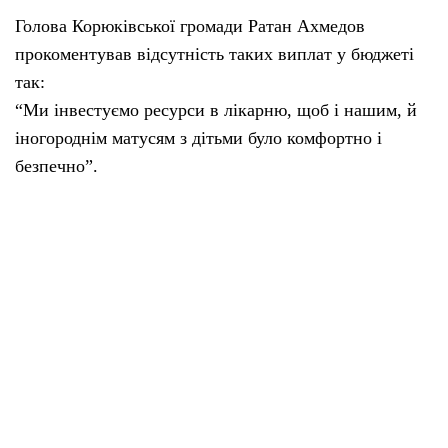
Голова Корюківської громади Ратан Ахмедов
прокоментував відсутність таких виплат у бюджеті
так:
“Ми інвестуємо ресурси в лікарню, щоб і нашим, й
іногороднім матусям з дітьми було комфортно і
безпечно”.
Коментар першого заступника селищного голови
Холмів Олега Василенка був лаконічний:
“У нас відсутня така програма”.
“Місцеві медіа”
Поділитися у соцмережах