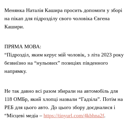
Менянка Наталія Кашира просить допомоги у зборі
на пікап для підрозділу свого чоловіка Євгена
Кашири.
ПРЯМА МОВА:
“Підрозділ, яким керує мій чоловік, з літа 2023 року
безвиїзно на “нульових” позиціях південного
напрямку.
Не так давно всі разом збирали на автомобіль для
118 ОМБр, який хлопці назвали “Гадзіла”. Потім на
РЕБ для цього авто. До цього збору доєдналися і
“Місцеві медіа –
https://tinyurl.com/4kbhna2f
.