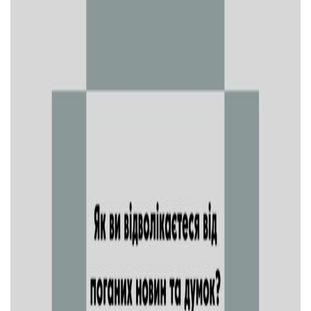
Тендери
Довідник
Контакти
Рекламні прайси
Підтримати «місцевих»
Редакційна політика
Етичний кодекс