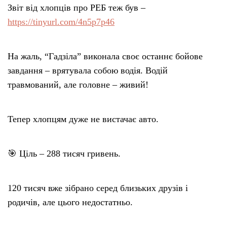
Звіт від хлопців про РЕБ теж був –
https://tinyurl.com/4n5p7p46
На жаль, “Гадзіла” виконала своє останнє бойове
завдання – врятувала собою водія. Водій
травмований, але головне – живий!
Тепер хлопцям дуже не вистачає авто.
🎯 Ціль – 288 тисяч гривень.
120 тисяч вже зібрано серед близьких друзів і
родичів, але цього недостатньо.