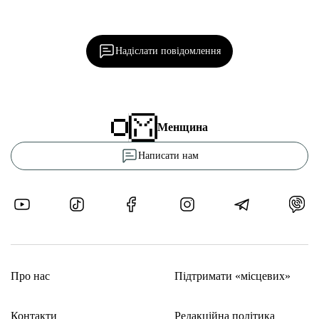
Ділися важливим, став запитання, обговорюй з
редакцією!
Надіслати повідомлення
Менщина
Написати нам
Про нас
Підтримати «місцевих»
Контакти
Редакційна політика