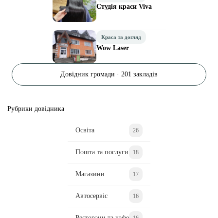
Студія краси Viva
Краса та догляд
Wow Laser
Довідник громади · 201 закладів
Рубрики довідника
Освіта
26
Пошта та послуги
18
Магазини
17
Автосервіс
16
Ресторани та кафе
16