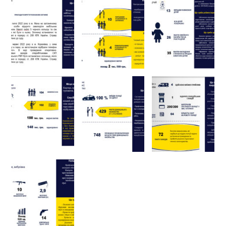
Тендери
Довідник
Контакти
Рекламні прайси
Підтримати «місцевих»
Редакційна політика
Етичний кодекс