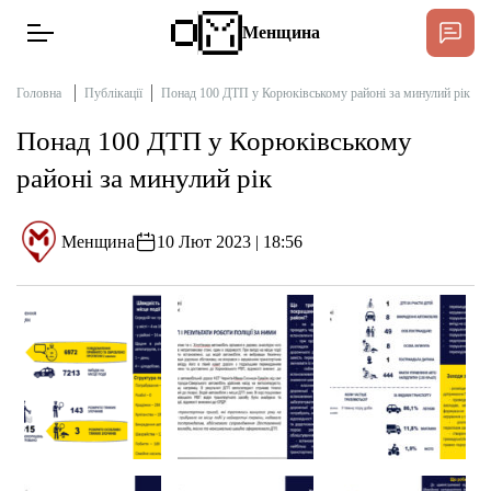
Менщина
Головна
Публікації
Понад 100 ДТП у Корюківському районі за минулий рік
Понад 100 ДТП у Корюківському
Новини
районі за минулий рік
Підтримати
Інтерв’ю
Менщина
10 Лют 2023 | 18:56
Тексти
Публікації
Про нас
Бюджет