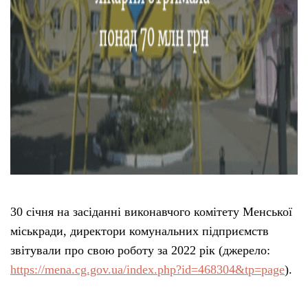
30 січня на засіданні виконавчого комітету Менської
міськради, директори комунальних підприємств
звітували про свою роботу за 2022 рік (джерело:
https://mena.cg.gov.ua/index.php?id=468304&tp=page
).