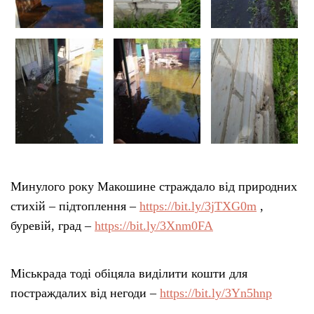
Минулого року Макошине страждало від природних
стихій – підтоплення –
https://bit.ly/3jTXG0m
,
буревій, град –
https://bit.ly/3Xnm0FA
Міськрада тоді обіцяла виділити кошти для
постраждалих від негоди –
https://bit.ly/3Yn5hnp