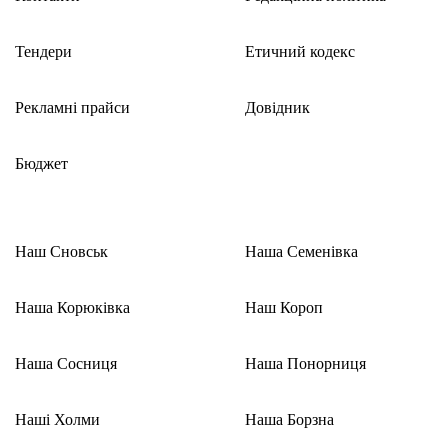
Тендери
Етичний кодекс
Рекламні прайси
Довідник
Бюджет
Наш Сновськ
Наша Семенівка
Наша Корюківка
Наш Короп
Наша Сосниця
Наша Понорниця
Наші Холми
Наша Борзна