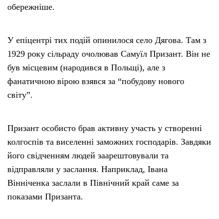
обережніше.
У епіцентрі тих подій опинилося село Дягова. Там з
1929 року сільраду очолював Самуїл Призант. Він не
був місцевим (народився в Польщі), але з
фанатичною вірою взявся за “побудову нового
світу”.
Призант особисто брав активну участь у створенні
колгоспів та виселенні заможних господарів. Завдяки
його свідченням людей заарештовували та
відправляли у заслання. Наприклад, Івана
Вінніченка заслали в Північний край саме за
показами Призанта.