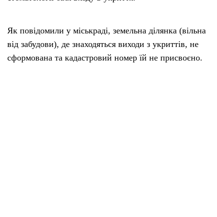
Як повідомили у міськраді, земельна ділянка (вільна
від забудови), де знаходяться виходи з укриттів, не
сформована та кадастровий номер їй не присвоєно.
Проте, як пояснює влада з посиланням на Земельний
кодекс України (пункт 24 розділу X), такі
несформовані земельні ділянки автоматично
переходять у комунальну власність.
Якщо говорити просто, то земля під ґанком
стоматології та навколо входу в укриття належить
Менській громаді.