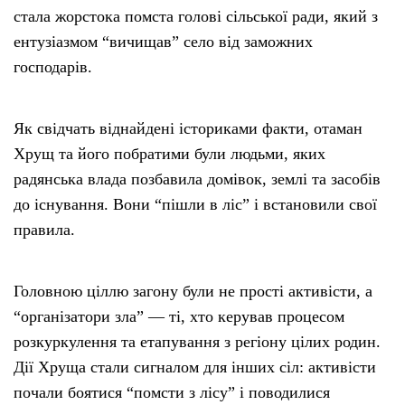
стала жорстока помста голові сільської ради, який з
ентузіазмом “вичищав” село від заможних
господарів.
Як свідчать віднайдені істориками факти, отаман
Хрущ та його побратими були людьми, яких
радянська влада позбавила домівок, землі та засобів
до існування. Вони “пішли в ліс” і встановили свої
правила.
Головною ціллю загону були не прості активісти, а
“організатори зла” — ті, хто керував процесом
розкуркулення та етапування з регіону цілих родин.
Дії Хруща стали сигналом для інших сіл: активісти
почали боятися “помсти з лісу” і поводилися