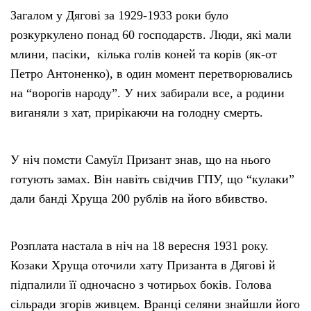
Загалом у Дягові за 1929-1933 роки було
розкуркулено понад 60 господарств. Люди, які мали
млини, пасіки, кілька голів коней та корів (як-от
Петро Антоненко), в один момент перетворювались
на “ворогів народу”. У них забирали все, а родини
виганяли з хат, прирікаючи на голодну смерть.
У ніч помсти Самуїл Призант знав, що на нього
готують замах. Він навіть свідчив ГПУ, що “кулаки”
дали банді Хруща 200 рублів на його вбивство.
Розплата настала в ніч на 18 вересня 1931 року.
Козаки Хруща оточили хату Призанта в Дягові й
підпалили її одночасно з чотирьох боків. Голова
сільради згорів живцем. Вранці селяни знайшли його