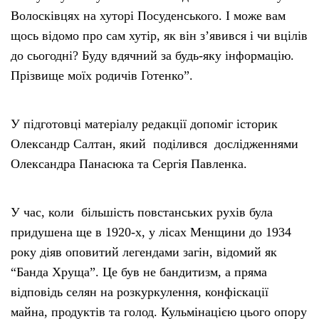
Волосківцях на хуторі Посуденського. І може вам
щось відомо про сам хутір, як він з’явився і чи вцілів
до сьогодні? Буду вдячний за будь-яку інформацію.
Прізвище моїх родичів Готенко”.
У підготовці матеріалу редакції допоміг історик
Олександр Салтан, який поділився дослідженнями
Олександра Панасюка та Сергія Павленка.
У час, коли більшість повстанських рухів була
придушена ще в 1920-х, у лісах Менщини до 1934
року діяв оповитий легендами загін, відомий як
“Банда Хруща”. Це був не бандитизм, а пряма
відповідь селян на розкуркулення, конфіскації
майна, продуктів та голод. Кульмінацією цього опору