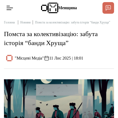
Менщина
Головна
Новини
Помста за колективізацію: забута історія “банди Хруща”
Помста за колективізацію: забута
Новини
історія “банди Хруща”
Підтримати
Інтерв’ю
"Місцеві Медіа"
11 Лис 2025 | 18:01
Тексти
Публікації
Про нас
Бюджет