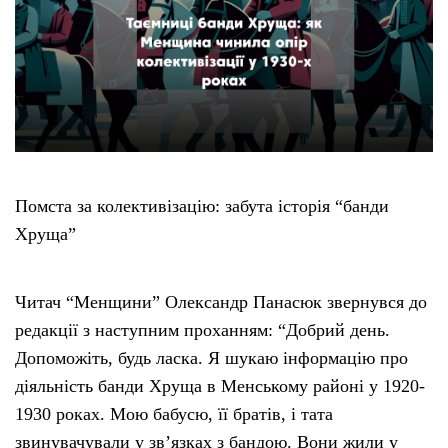
Тендери
Довідник
Контакти
Помста за колективізацію: забута історія “банди
Рекламні прайси
Хруща”
Підтримати «місцевих»
Читач “Менщини” Олександр Панасюк звернувся до
Редакційна політика
редакції з наступним проханням: “Добрий день.
Допоможіть, будь ласка. Я шукаю інформацію про
Етичний кодекс
діяльність банди Хруща в Менському районі у 1920-
1930 роках. Мою бабусю, її братів, і тата
звинувачували у зв’язках з бандою. Вони жили у