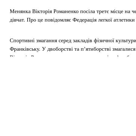
Менянка Вікторія Романенко посіла третє місце на че
дівчат. Про це повідомляє Федерація легкої атлетики
Спортивні змагання серед закладів фізичної культури
Франківську. У двоборстві та п’ятиборстві змагалися
Вікторія Романенко виступила у програмі з п’ятибор
зафіксувала третій результат у загальному заліку.
Тренує спортсменку Ірина Терпицька.
Джерело: Федерація легкої атлетики України –
go.mm
«Менщина»