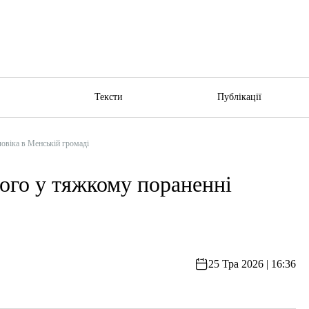
ю
Тексти
Публікації
овіка в Менській громаді
ого у тяжкому пораненні
25 Тра 2026 | 16:36