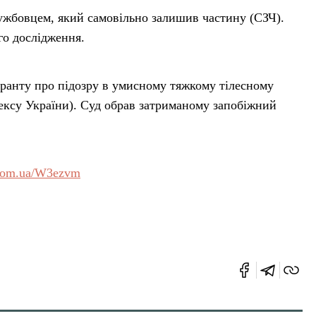
ужбовцем, який самовільно залишив частину (СЗЧ).
го дослідження.
уранту про підозру в умисному тяжкому тілесному
дексу України). Суд обрав затриманому запобіжний
com.ua/W3ezvm