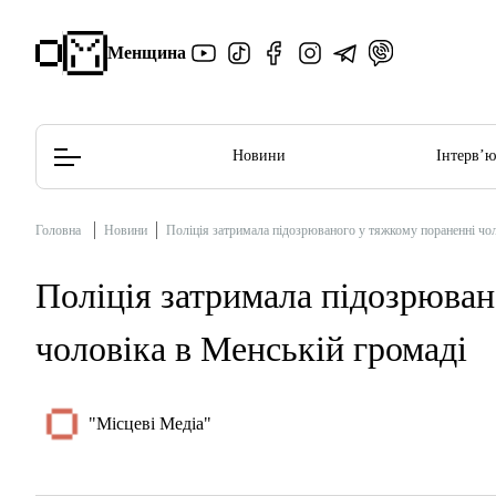
Менщина
Новини
Інтерв’
Головна
Новини
Поліція затримала підозрюваного у тяжкому пораненні чол
Редакційна політика
Етичний кодекс
Поліція затримала підозрюван
чоловіка в Менській громаді
"Місцеві Медіа"