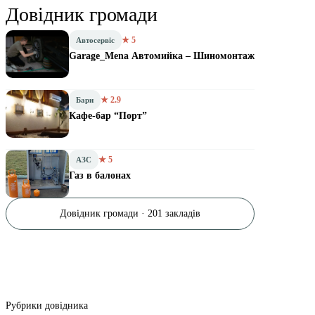
Довідник громади
★ 5
Автосервіс
Garage_Mena Автомийка – Шиномонтаж
★ 2.9
Бари
Кафе-бар “Порт”
★ 5
АЗС
Газ в балонах
Довідник громади · 201 закладів
Рубрики довідника