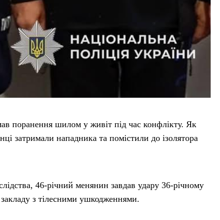
мав поранення шилом у живіт під час конфлікту. Як
онці затримали нападника та помістили до ізолятора
слідства, 46-річний менянин завдав удару 36-річному
о закладу з тілесними ушкодженнями.