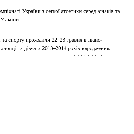
мпіонаті України з легкої атлетики серед юнаків та
 України.
 та спорту проходили 22–23 травня в Івано-
 хлопці та дівчата 2013–2014 років народження.
ства з технічними показниками 0.686-7.50-2кг та
edia.com.ua/eLbWxe