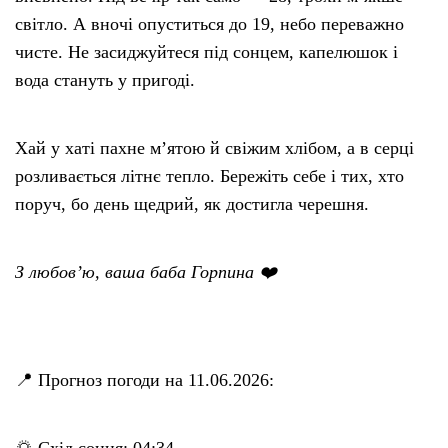
світло. А вночі опуститься до 19, небо переважно
чисте. Не засиджуйтеся під сонцем, капелюшок і
вода стануть у пригоді.
Хай у хаті пахне м’ятою й свіжим хлібом, а в серці
розливається літнє тепло. Бережіть себе і тих, хто
поруч, бо день щедрий, як достигла черешня.
З любов’ю, ваша баба Горпина ❤️
📍 Прогноз погоди на 11.06.2026:
🌅 Схід сонця: 04:34