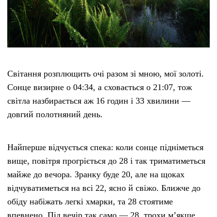
Тендери
Довідник
Світання розплющить очі разом зі мною, мої золоті.
Контакти
Сонце визирне о 04:34, а сховається о 21:07, тож
світла назбирається аж 16 годин і 33 хвилини —
Рекламні прайси
довгий полотняний день.
Підтримати «місцевих»
Найперше відчується спека: коли сонце підніметься
Редакційна політика
вище, повітря прогріється до 28 і так триматиметься
майже до вечора. Зранку буде 20, але на щоках
Етичний кодекс
відчуватиметься на всі 22, ясно й свіжо. Ближче до
обіду набіжать легкі хмарки, та 28 стоятиме
впевнено. Під вечір так само — 28, трохи м’якше