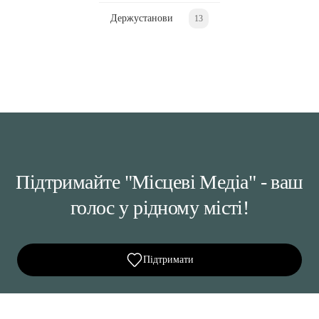
Держустанови
13
Підтримайте "Місцеві Медіа" - ваш
голос у рідному місті!
Підтримати
Ділися важливим, став запитання, обговорюй з