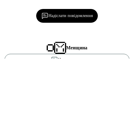
редакцією!
Надіслати повідомлення
Менщина
Написати нам
Про нас
Підтримати «місцевих»
Контакти
Редакційна політика