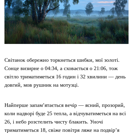
Світанок обережно торкнеться шибки, мої золоті.
Сонце визирне о 04:34, а сховається о 21:06, тож
світло триматиметься 16 годин і 32 хвилини — день
довгий, мов рушник на мотузці.
Найперше запам’ятається вечір — ясний, прозорий,
коли надворі буде 25 тепла, а відчуватиметься на всі
26, і небо розстелить чисту блакить. Уночі
триматиметься 18, свіже повітря ляже на подвір’я