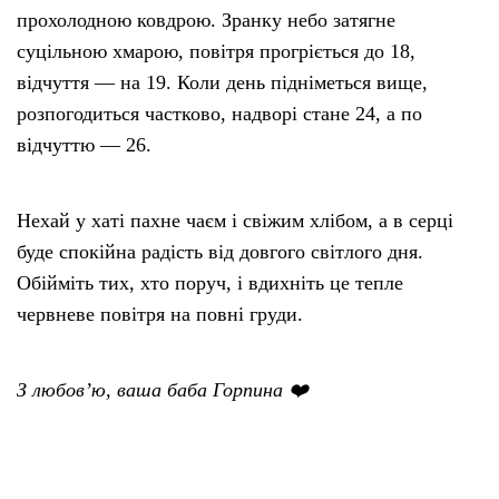
прохолодною ковдрою. Зранку небо затягне
суцільною хмарою, повітря прогріється до 18,
відчуття — на 19. Коли день підніметься вище,
розпогодиться частково, надворі стане 24, а по
відчуттю — 26.
Нехай у хаті пахне чаєм і свіжим хлібом, а в серці
буде спокійна радість від довгого світлого дня.
Обійміть тих, хто поруч, і вдихніть це тепле
червневе повітря на повні груди.
З любов’ю, ваша баба Горпина ❤️