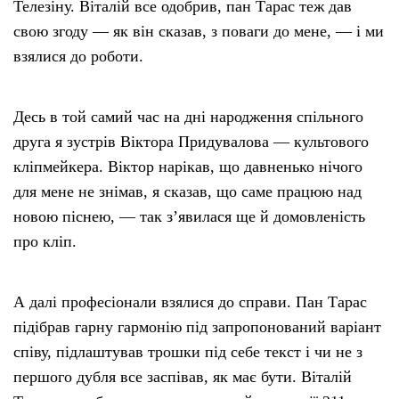
Телезіну. Віталій все одобрив, пан Тарас теж дав
свою згоду — як він сказав, з поваги до мене, — і ми
взялися до роботи.
Десь в той самий час на дні народження спільного
друга я зустрів Віктора Придувалова — культового
кліпмейкера. Віктор нарікав, що давненько нічого
для мене не знімав, я сказав, що саме працюю над
новою піснею, — так зʼявилася ще й домовленість
про кліп.
А далі професіонали взялися до справи. Пан Тарас
підібрав гарну гармонію під запропонований варіант
співу, підлаштував трошки під себе текст і чи не з
першого дубля все заспівав, як має бути. Віталій