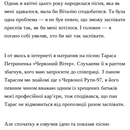
Однак в квітні цього року народилася пісня, яка як
мені здавалося, мала би Віталію сподобатися. Та була
одна проблема — я не був певен, що зможу заспівати
приспів так, як би мені хотілося. І головне — я
погано собі уявляв, хто би міг так заспівати.
І от якось в інтернеті я натрапив на пісню Тараса
Петриненка «Червоний Вітер». Слухаючи її я раптом
збагнув, кого маю запросити до співпраці. З паном
Тарасом ми знайомі ще з Червоної Рути-97, я його
певним чином вважаю одним із хрещених батьків
моєї професійної карʼєри, тож сподівався, що пан
Тарас не відмовиться від пропозиції разом заспівати.
Але спочатку я озвучив ідею та показав пісню