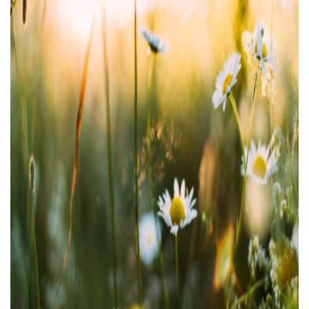
Тендери
Довідник
Контакти
Рекламні прайси
Підтримати «місцевих»
Редакційна політика
Етичний кодекс