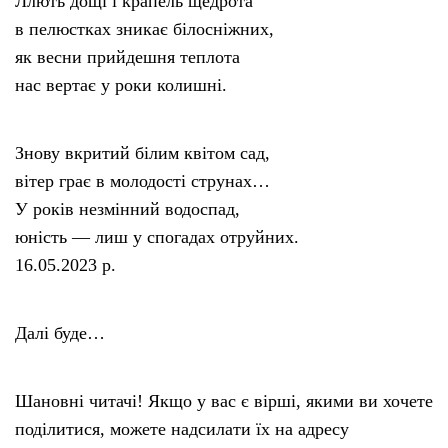
Ллють дощі і крапель щедрота
в пелюстках зникає білосніжних,
як весни прийдешня теплота
нас вертає у роки колишні.
Знову вкритий білим квітом сад,
вітер грає в молодості струнах…
У років незмінний водоспад,
юність — лиш у спогадах отруйних.
16.05.2023 р.
Далі буде…
Шановні читачі! Якщо у вас є вірші, якими ви хочете
поділитися, можете надсилати їх на адресу