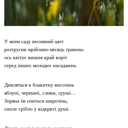
У моїм саду весняний цвіт
розтрусив мрійливо місяць травень:
ось квітує вишня край воріт
серед інших молодих насаджень.
Дивляться в блакитну височінь
яблуні, черешні, сливи, груші…
Зоряна їм сниться широчінь,
сипле срібло у відкриті душі.